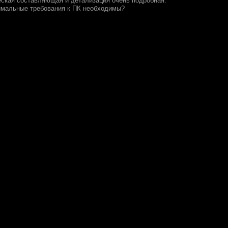
ская составляющая и детализация очень подробная.
имальные требования к ПК необходимы?