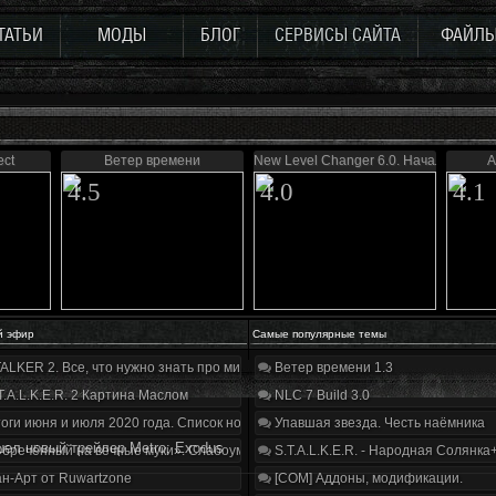
ТАТЬИ
МОДЫ
БЛОГ
СЕРВИСЫ САЙТА
ФАЙЛ
ect
Ветер времени
New Level Changer 6.0. Начало
A
4.5
4.0
4.1
й эфир
Самые популярные темы
ALKER 2. Все, что нужно знать про мир, геймплей и сюжет | Разбор трейлера
Ветер времени 1.3
T.A.L.K.E.R. 2 Картина Маслом
NLC 7 Build 3.0
оги июня и июля 2020 года. Список нововведений
Упавшая звезда. Честь наёмника
ел новый трейлер Metro: Exodus
бречённый на вечные муки». Слабоумие и отвага
S.T.A.L.K.E.R. - Народная Солянка
н-Арт от Ruwartzone
[COM] Аддоны, модификации.