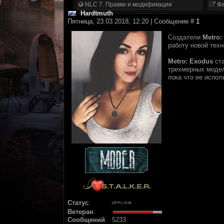
NLC 7. Правки и модификации
Фа
Hardtmuth
Пятница, 23.03.2018, 12:20 | Сообщение #
1
Создатели
Metro:
работу новой тех
Metro: Exodus
ста
трехмерных модел
пока что ее испол
Статус
:
Ветеран
:
Сообщений
:
5233