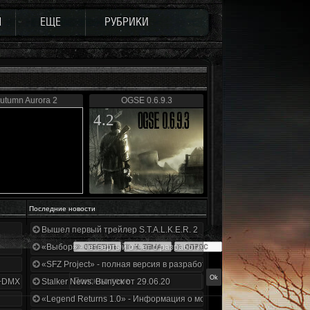
Ы
ЕЩЕ
РУБРИКИ
utumn Aurora 2
OGSE 0.6.9.3
4.2
Последние новости
Вышел первый трейлер S.T.A.L.K.E.R. 2
«Выбор» - четвертый отчет о разработке!
«SFZ Project» - полная версия в разработке!
+DMX 1.3.5.ООП.МА.К.
Stalker News. Выпуск от 29.06.20
«Legend Returns 1.0» - Информация о моде за июнь 2020