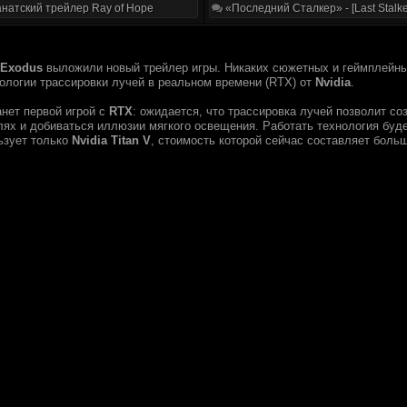
натский трейлер Ray of Hope
«Последний Сталкер» - [Last Stalke
 Exodus
выложили новый трейлер игры. Никаких сюжетных и геймплейных
нологии трассировки лучей в реальном времени (RTX) от
Nvidia
.
нет первой игрой с
RTX
: ожидается, что трассировка лучей позволит с
ях и добиваться иллюзии мягкого освещения. Работать технология буде
ьзует только
Nvidia Titan V
, стоимость которой сейчас составляет больш