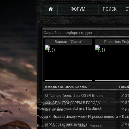
ФОРУМ
ПОИСК
С
Случайная подборка модов
Вариант "Омега"
Prosectors Proj
4.0
4.0
Последние обновленные темы
Прямо
Тайные Тропы 2 на OGSR Engine
ST
И.Г.Р.А. "ПОИГАРЕМ В ГОРОДА"
S.
Страница
1
из
1
1
Модератор форума:
Аdmin
,
Hardtmuth
Считаем
Ит
Форум
»
Игры
»
Вокруг игр
»
Игровые новости
»
Выш
S.T.A.L.K.E.R. Anomaly
«О
⚒ Справочник вылетов
Фа
Вышел новый трейлер Metro: Exodus