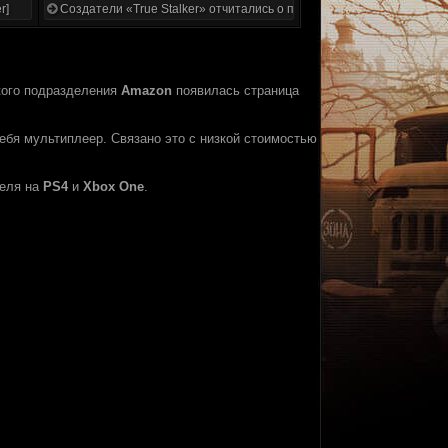
r]
Создатели «True Stalker» отчитались о проделанной работе
ского подразделения
Amazon
появилась страница
ебя мультиплеер. Связано это с низкой стоимостью
реля на
PS4
и
Xbox One
.