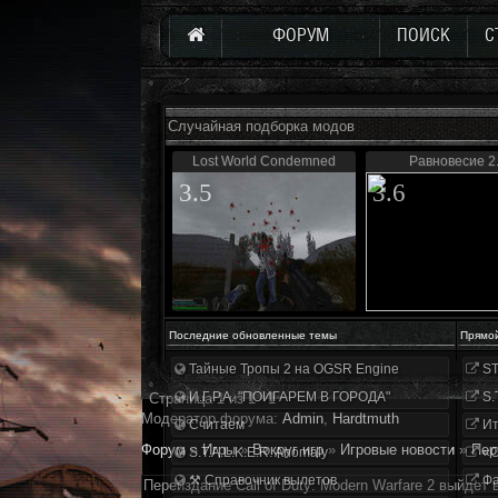
ФОРУМ
ПОИСК
С
Случайная подборка модов
Lost World Condemned
Равновесие 2
3.5
3.6
Последние обновленные темы
Прямо
Тайные Тропы 2 на OGSR Engine
ST
И.Г.Р.А. "ПОИГАРЕМ В ГОРОДА"
S.
Страница
1
из
1
1
Модератор форума:
Аdmin
,
Hardtmuth
Считаем
Ит
Форум
»
Игры
»
Вокруг игр
»
Игровые новости
»
Пер
S.T.A.L.K.E.R. Anomaly
«О
⚒ Справочник вылетов
Фа
Переиздание Call of Duty: Modern Warfare 2 выйдет 