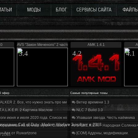
ТАТЬИ
МОДЫ
БЛОГ
СЕРВИСЫ САЙТА
ФАЙЛ
.0
AVS "Закон Меченого" 2 части
AMK 1.4.1
A
3.4
4.2
4.1
й эфир
Самые популярные темы
ALKER 2. Все, что нужно знать про мир, геймплей и сюжет | Разбор трейлера
Ветер времени 1.3
T.A.L.K.E.R. 2 Картина Маслом
NLC 7 Build 3.0
оги июня и июля 2020 года. Список нововведений
Упавшая звезда. Честь наёмника
еиздание Call of Duty: Modern Warfare 2 выйдет в 2018
бречённый на вечные муки». Слабоумие и отвага
S.T.A.L.K.E.R. - Народная Солянка
н-Арт от Ruwartzone
[COM] Аддоны, модификации.
в 2018