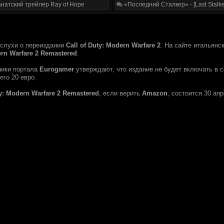
натский трейлер Ray of Hope
«Последний Сталкер» - [Last Stalke
 слухи о переиздании
Call of Duty: Modern Warfare 2
. На сайте итальян
ern Warfare 2 Remastered
.
ники портала
Eurogamer
утверждают, что издание не будет включать в с
его 20 евро.
ty: Modern Warfare 2 Remastered
, если верить
Amazon
, состоится 30 ап