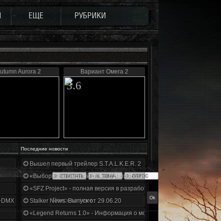
Ы
ЕЩЕ
РУБРИКИ
utumn Aurora 2
Вариант Омега 2
3.6
Последние новости
Вышел первый трейлер S.T.A.L.K.E.R. 2
«Выбор» - четвертый отчет о разработке!
«SFZ Project» - полная версия в разработке!
+DMX 1.3.5.ООП.МА.К.
Stalker News. Выпуск от 29.06.20
«Legend Returns 1.0» - Информация о моде за июнь 2020