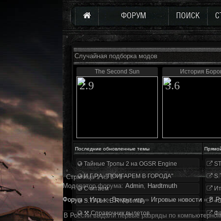
ФОРУМ
ПОИСК
С
Случайная подборка модов
The Second Sun
История Боро
2.9
3.6
Последние обновленные темы
Прямо
Тайные Тропы 2 на OGSR Engine
ST
И.Г.Р.А. "ПОИГАРЕМ В ГОРОДА"
S.
Страница
1
из
1
1
Модератор форума:
Аdmin
,
Hardtmuth
Считаем
Ит
Форум
»
Игры
»
Вокруг игр
»
Игровые новости
»
В Р
S.T.A.L.K.E.R. Anomaly
«О
⚒ Справочник вылетов
Фа
В России выдали первые разряды по компьютерном