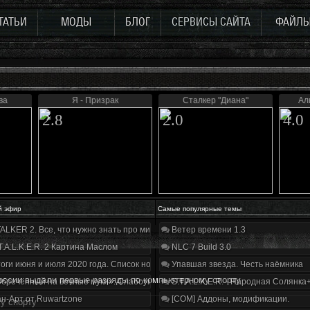
ТАТЬИ
МОДЫ
БЛОГ
СЕРВИСЫ САЙТА
ФАЙЛ
ва
Я - Призрак
Сталкер "Диана"
Ал
2.8
2.0
4.0
й эфир
Самые популярные темы
ALKER 2. Все, что нужно знать про мир, геймплей и сюжет | Разбор трейлера
Ветер времени 1.3
T.A.L.K.E.R. 2 Картина Маслом
NLC 7 Build 3.0
оги июня и июля 2020 года. Список нововведений
Упавшая звезда. Честь наёмника
оссии выдали первые разряды по компьютерному спорту
бречённый на вечные муки». Слабоумие и отвага
S.T.A.L.K.E.R. - Народная Солянка
н-Арт от Ruwartzone
[COM] Аддоны, модификации.
у спорту