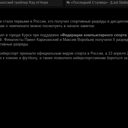
натский трейлер Ray of Hope
«Последний Сталкер» - [Last Stalke
и стали первыми в России, кто получил спортивные разряды в дисципл
таж о чемпионате можно посмотреть в начале заметки.
ил в городе Курск при поддержке
«Федерации компьютерного спорта
й. Финалисты Павел Карачанский и Максим Воробьев получили II разряд
ртивные разряды.
киберспорт признали официальным видом спорта в России, а 13 апреля 2
о к хоккею и футболу, а также позволило киберспортсменам бороться за