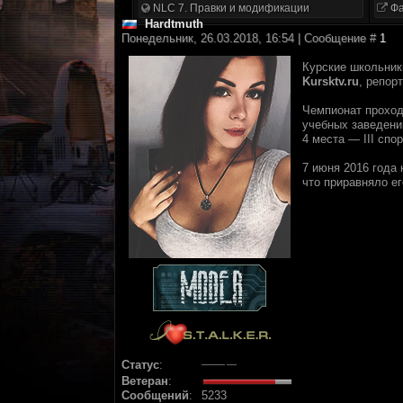
NLC 7. Правки и модификации
Фа
Hardtmuth
Понедельник, 26.03.2018, 16:54 | Сообщение #
1
Курские школьник
Kursktv.ru
, репор
Чемпионат проход
учебных заведени
4 места — III спо
7 июня 2016 года 
что приравняло ег
Статус
:
Ветеран
:
Сообщений
:
5233