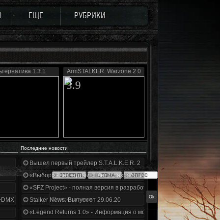
Ы
ЕЩЕ
РУБРИКИ
ьтернатива 1.3.1
ArmSTALKER: Warzone 2.0
3.9
Последние новости
Вышел первый трейлер S.T.A.L.K.E.R. 2
«Выбор» - четвертый отчет о разработке!
«SFZ Project» - полная версия в разработке!
+DMX 1.3.5.ООП.МА.К.
Stalker News. Выпуск от 29.06.20
«Legend Returns 1.0» - Информация о моде за июнь 2020