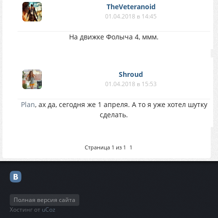
TheVeteranoid
01.04.2018 в 14:45
На движке Фолыча 4, ммм.
Shroud
01.04.2018 в 15:53
Plan
, ах да, сегодня же 1 апреля. А то я уже хотел шутку
сделать.
Страница
1
из
1
1
Полная версия сайта
Хостинг от
uCoz