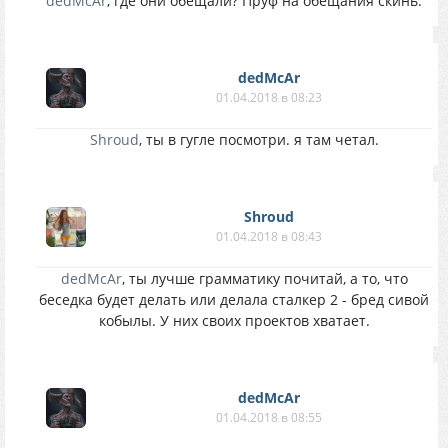
dedMcAr
, где они обещали? Пруф на обещания скинь.
dedMcAr
01.04.2018 в 08:23
Shroud
, ты в гугле посмотри. я там четал.
Shroud
01.04.2018 в 08:43
dedMcAr
, ты лучше грамматику почитай, а то, что
беседка будет делать или делала сталкер 2 - бред сивой
кобылы. У них своих проектов хватает.
dedMcAr
01.04.2018 в 08:55