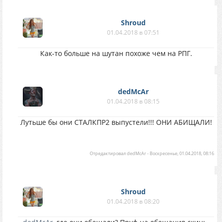
Shroud
01.04.2018 в 07:51
Как-то больше на шутан похоже чем на РПГ.
dedMcAr
01.04.2018 в 08:15
Лутьше бы они СТАЛКПР2 выпустели!!! ОНИ АБИЩАЛИ!
Отредактировал
dedMcAr
-
Воскресенье, 01.04.2018, 08:16
Shroud
01.04.2018 в 08:20