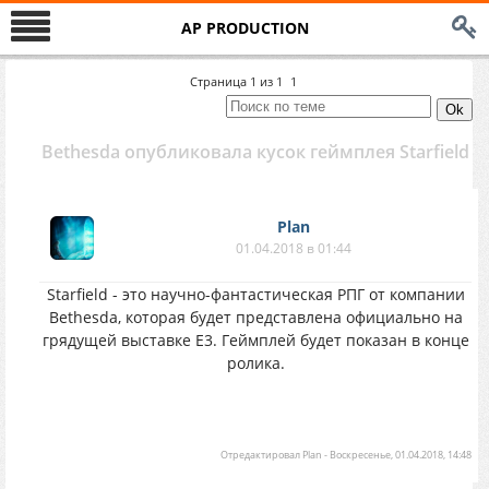
AP PRODUCTION
Страница
1
из
1
1
Bethesda опубликовала кусок геймплея Starfield
Plan
01.04.2018 в 01:44
Starfield - это научно-фантастическая РПГ от компании
Bethesda, которая будет представлена официально на
грядущей выставке Е3. Геймплей будет показан в конце
ролика.
Отредактировал
Plan
-
Воскресенье, 01.04.2018, 14:48