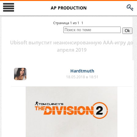
AP PRODUCTION
Страница
1
из
1
1
Ubisoft выпустит неанонсированную ААА-игру до
апреля 2019
Hardtmuth
18.05.2018 в 18:51