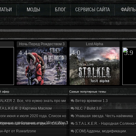
ТАТЬИ
МОДЫ
БЛОГ
СЕРВИСЫ САЙТА
ФАЙЛ
Ночь Перед Рождеством 3
Lost Alpha
4.4
4.0
3.9
й эфир
Самые популярные темы
ALKER 2. Все, что нужно знать про мир, геймплей и сюжет | Разбор трейлера
Ветер времени 1.3
T.A.L.K.E.R. 2 Картина Маслом
NLC 7 Build 3.0
оги июня и июля 2020 года. Список нововведений
Упавшая звезда. Честь наёмника
темные требования игры World War 3
бречённый на вечные муки». Слабоумие и отвага
S.T.A.L.K.E.R. - Народная Солянка
н-Арт от Ruwartzone
[COM] Аддоны, модификации.