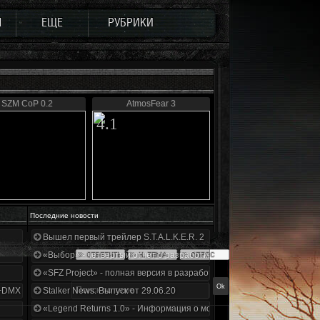
Ы
ЕЩЕ
РУБРИКИ
SZM CoP 0.2
AtmosFear 3
4.1
Последние новости
Вышел первый трейлер S.T.A.L.K.E.R. 2
«Выбор» - четвертый отчет о разработке!
«SFZ Project» - полная версия в разработке!
+DMX 1.3.5.ООП.МА.К.
Stalker News. Выпуск от 29.06.20
«Legend Returns 1.0» - Информация о моде за июнь 2020