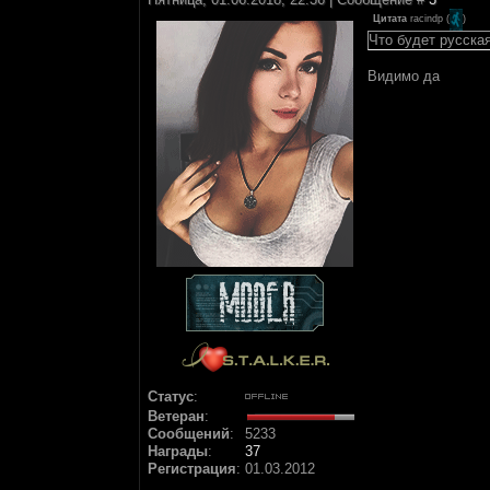
Цитата
racindp
(
)
Что будет русска
Видимо да
Статус
:
Ветеран
:
Сообщений
:
5233
Награды
:
37
Регистрация
:
01.03.2012