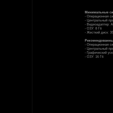
Минимальные сис
- Операционная си
- Центральный про
- Видеоадаптер: 
- ОЗУ: 8 Гб
- Жесткий диск: 3
Рекомендованные
- Операционная си
- Центральный про
- Графический ус
- ОЗУ: 16 Гб