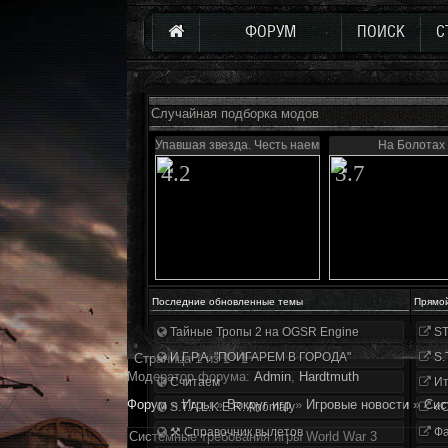
ФОРУМ
ПОИСК
С
Случайная подборка модов
Упавшая звезда. Честь наемника
На Болотах
4.2
3.7
Последние обновленные темы
Прямо
Тайные Тропы 2 на OGSR Engine
ST
И.Г.Р.А. "ПОИГАРЕМ В ГОРОДА"
S.
Страница
1
из
1
1
Модератор форума:
Аdmin
,
Hardtmuth
Считаем
Ит
Форум
»
Игры
»
Вокруг игр
»
Игровые новости
»
Сис
S.T.A.L.K.E.R. Anomaly
«О
⚒ Справочник вылетов
Фа
Системные требования игры World War 3