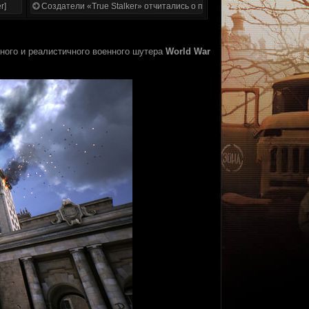
r]
Создатели «True Stalker» отчитались о проделанной работе
ого и реалистичного военного шутера
World War