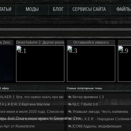
ТАТЬИ
МОДЫ
БЛОГ
СЕРВИСЫ САЙТА
ФАЙЛ
de Zero
Dead Autumn 2: Другая реальность
Оставшийся умирать
4.1
4.3
3.9
й эфир
Самые популярные темы
ALKER 2. Все, что нужно знать про мир, геймплей и сюжет | Разбор трейлера
Ветер времени 1.3
T.A.L.K.E.R. 2 Картина Маслом
NLC 7 Build 3.0
оги июня и июля 2020 года. Список нововведений
Упавшая звезда. Честь наёмника
opы Just Cause aнoнcиpoвaли Generation Zero
бречённый на вечные муки». Слабоумие и отвага
S.T.A.L.K.E.R. - Народная Солянка
н-Арт от Ruwartzone
[COM] Аддоны, модификации.