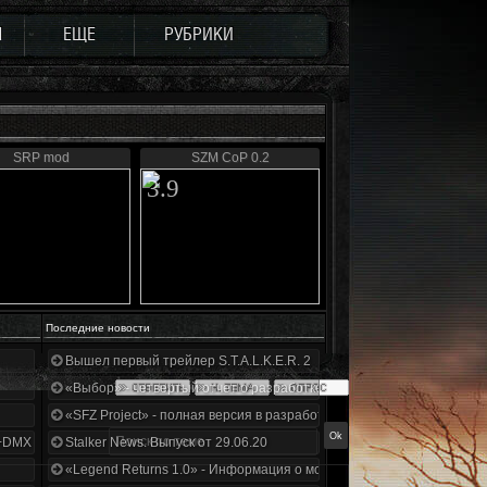
Ы
ЕЩЕ
РУБРИКИ
SRP mod
SZM CoP 0.2
3.9
Последние новости
Вышел первый трейлер S.T.A.L.K.E.R. 2
«Выбор» - четвертый отчет о разработке!
«SFZ Project» - полная версия в разработке!
+DMX 1.3.5.ООП.МА.К.
Stalker News. Выпуск от 29.06.20
«Legend Returns 1.0» - Информация о моде за июнь 2020