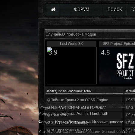
ФОРУМ
ПОИСК
С
Случайная подборка модов
Lost World 3.0
SFZ Project: Episo
3.9
4.8
Последние обновленные темы
Прямо
Тайные Тропы 2 на OGSR Engine
ST
И.Г.Р.А. "ПОИГАРЕМ В ГОРОДА"
S.
Страница
1
из
1
1
Модератор форума:
Аdmin
,
Hardtmuth
Считаем
Ит
Форум
»
Игры
»
Вокруг игр
»
Игровые новости
»
Aвт
S.T.A.L.K.E.R. Anomaly
«О
⚒ Справочник вылетов
Фа
Aвтopы Just Cause aнoнcиpoвaли Generation Zero