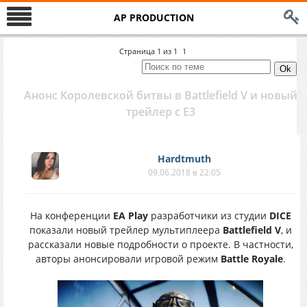
AP PRODUCTION
Страница
1
из
1
1
Анонс Королевской битвы в Battlefield V и новый
трейлер с E3
Hardtmuth
09.06.2018 в 22:05
На конференции
EA Play
разработчики из студии
DICE
показали новый трейлер мультиплеера
Battlefield V
, и
рассказали новые подробности о проекте. В частности,
авторы анонсировали игровой режим
Battle Royale
.