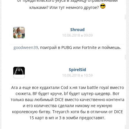
от предательского укуса в задницу отравленными
клыками? Или тут немного другое?
Shroud
10.06.2018 в 09:09
goodween39
, поиграй в PUBG или Fortnite и поймешь.
SpirelSid
10.06.2018 в 10:59
Ага а еще все кудахтали Cod х.ня там battle royal вместо
сюжета, BF будет круче, bf будет шутер-шедевр. Вот
только ваш любимый DICE вместо качественно контента
и его количества сделали никому не нужную
королевскую битву. Treyarch хотя бы в отличии от DICE
15 карт в мп и 3 в зомби предоставят.