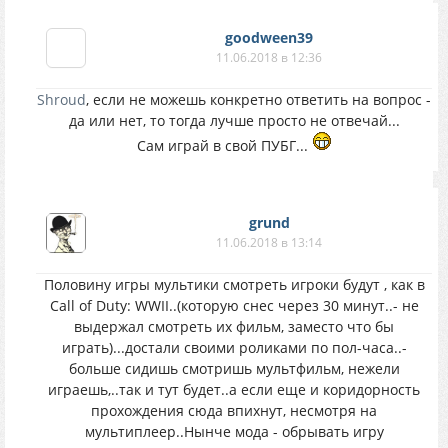
goodween39
11.06.2018 в 12:36
Shroud
, если не можешь конкретно ответить на вопрос -
да или нет, то тогда лучше просто не отвечай...
Сам играй в свой ПУБГ...
grund
11.06.2018 в 13:14
Половину игры мультики смотреть игроки будут , как в
Call of Duty: WWII..(которую снес через 30 минут..- не
выдержал смотреть их фильм, заместо что бы
играть)...достали своими роликами по пол-часа..-
больше сидишь смотришь мультфильм, нежели
играешь,..так и тут будет..а если еще и коридорность
прохождения сюда впихнут, несмотря на
мультиплеер..Нынче мода - обрывать игру