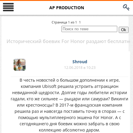
AP PRODUCTION
Страница
1
из
1
1
Исторический боевик For Honor раздают бесплатно
Shroud
12.06.2018 в 10:23
В честь новостей о большом дополнении к игре,
компания Ubisoft решила устроить аттракцион
невиданной щедрости. Долгие годы любители истории
гадали, кто же сильнее — рыцари или самураи? Викинги
или крестоносцы? В 2017-м французская компания
решила раз и навсегда поставить точку в спорах — с
помощью мультиплеерного экшена For Honor. А с
сегодняшнего дня боевик можно забрать в свою
коллекцию абсолютно даром.