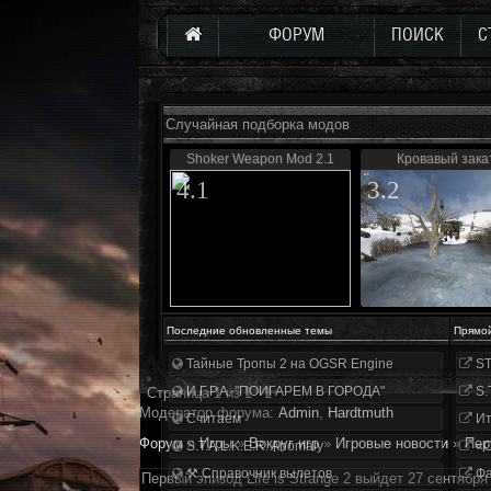
ФОРУМ
ПОИСК
С
Случайная подборка модов
Shoker Weapon Mod 2.1
Кровавый зака
4.1
3.2
Последние обновленные темы
Прямо
Тайные Тропы 2 на OGSR Engine
ST
И.Г.Р.А. "ПОИГАРЕМ В ГОРОДА"
S.
Страница
1
из
1
1
Модератор форума:
Аdmin
,
Hardtmuth
Считаем
Ит
Форум
»
Игры
»
Вокруг игр
»
Игровые новости
»
Пeр
S.T.A.L.K.E.R. Anomaly
«О
⚒ Справочник вылетов
Фа
Пeрвый эпизoд Life is Strange 2 выйдeт 27 cентября