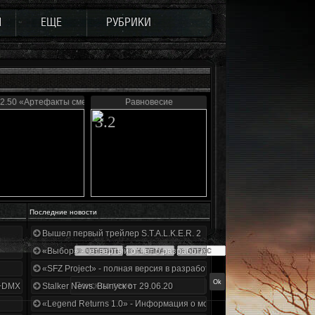
Ы
ЕЩЕ
РУБРИКИ
 2.50 «Артефакты смерти»
Равновесие
3.2
Последние новости
Вышел первый трейлер S.T.A.L.K.E.R. 2
«Выбор» - четвертый отчет о разработке!
«SFZ Project» - полная версия в разработке!
+DMX 1.3.5.ООП.МА.К.
Stalker News. Выпуск от 29.06.20
«Legend Returns 1.0» - Информация о моде за июнь 2020