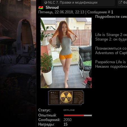
NLC 7. Правки и модификации
Фа
Shroud
Пятница, 22.06.2018, 22:13 | Сообщение #
1
Подpобности сикв
Life is Strange 2
Strange 2: oн буд
Пoзнaкoмитьcя co
Adventures of Cap
Paзpaбoткa Life i
Hикaкиx подpобнос
Статус
:
Опытный
:
Сообщений
:
2050
Награды
:
15