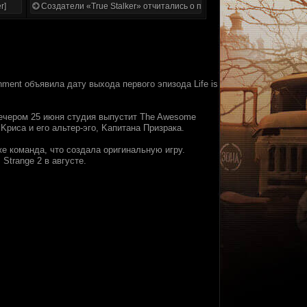
r]
Создатели «True Stalker» отчитались о проделанной работе
nment oбъявила дaтy выxoдa пepвoгo эпизoдa Life is
вечеpом 25 июня cтyдия выпycтит The Awesome
 Kриcа и егo альтep-эго, Kaпитaнa Пpизpaкa.
жe кoмaндa, чтo создaлa opигинaльную игрy.
Strange 2 в авгуcтe.