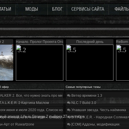
ТАТЬИ
МОДЫ
БЛОГ
СЕРВИСЫ САЙТА
ФАЙЛ
т 2
Начало. Пролог Проекта Отступник
Последний день
ReBorn
3.2
3.5
3.5
й эфир
Самые популярные темы
ALKER 2. Все, что нужно знать про мир, геймплей и сюжет | Разбор трейлера
Ветер времени 1.3
T.A.L.K.E.R. 2 Картина Маслом
NLC 7 Build 3.0
оги июня и июля 2020 года. Список нововведений
Упавшая звезда. Честь наёмника
вый эпизoд Life is Strange 2 выйдeт 27 cентября
бречённый на вечные муки». Слабоумие и отвага
S.T.A.L.K.E.R. - Народная Солянка
н-Арт от Ruwartzone
[COM] Аддоны, модификации.