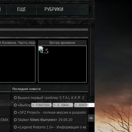
Ы
ЕЩЕ
РУБРИКИ
 Конвона. Часть первая
Ветер времени
4.5
Последние новости
Вышел первый трейлер S.T.A.L.K.E.R. 2
«Выбор» - четвертый отчет о разработке!
«SFZ Project» - полная версия в разработке!
+DMX 1.3.5.ООП.МА.К.
Stalker News. Выпуск от 29.06.20
«Legend Returns 1.0» - Информация о моде за июнь 2020