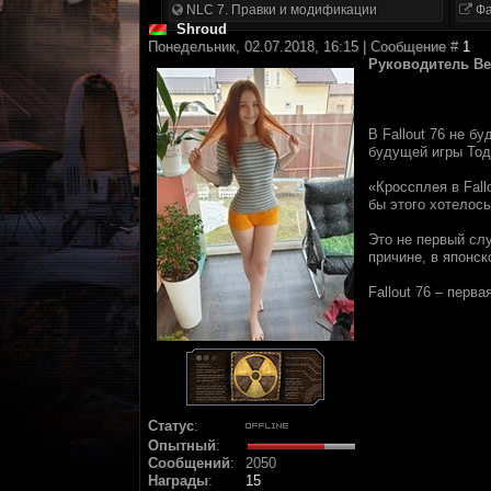
NLC 7. Правки и модификации
Фа
Shroud
Понедельник, 02.07.2018, 16:15 | Сообщение #
1
Руководитель Be
В Fallout 76 не 
будущей игры Тод
«Кроссплея в Fall
бы этого хотелось
Это не первый сл
причине, в японск
Fallout 76 – перв
Статус
:
Опытный
:
Сообщений
:
2050
Награды
:
15