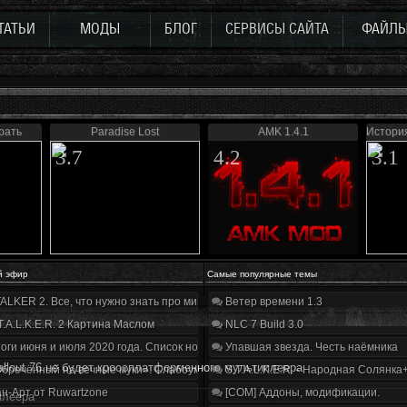
ТАТЬИ
МОДЫ
БЛОГ
СЕРВИСЫ САЙТА
ФАЙЛ
рать
Paradise Lost
AMK 1.4.1
История
3.7
4.2
3.1
й эфир
Самые популярные темы
ALKER 2. Все, что нужно знать про мир, геймплей и сюжет | Разбор трейлера
Ветер времени 1.3
T.A.L.K.E.R. 2 Картина Маслом
NLC 7 Build 3.0
оги июня и июля 2020 года. Список нововведений
Упавшая звезда. Честь наёмника
allout 76 не будет кроссплатформенного мультиплеера
бречённый на вечные муки». Слабоумие и отвага
S.T.A.L.K.E.R. - Народная Солянка
н-Арт от Ruwartzone
[COM] Аддоны, модификации.
плеера