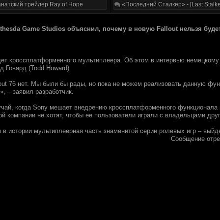
натский трейлер Ray of Hope
«Последний Сталкер» - [Last Stalke
thesda Game Studios объяснил, почему в новую Fallout нельзя буде
будет кроссплатформенного мультиплеера. Об этом в интервью немецком
д Говард (Todd Howard).
out 76 нет. Мы были бы рады, но пока не можем реализовать данную фун
», – заявил разработчик.
учай, когда Sony мешает внедрению кроссплатформенного функционала в
ой компании не хотят, чтобы ее пользователи играли с владельцами дру
ая в истории мультиплеерная часть знаменитой серии ролевых игр – выйд
Сообщение отр