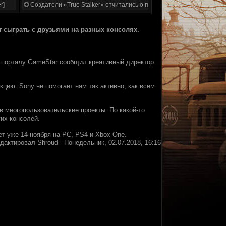
r]
Создатели «True Stalker» отчитались о проделанной работе
т сыграть с друзьями на разных консолях.
у порталу GameStar сообщил креативный директор
кцию. Sony не помогает нам так активно, как всем
 многопользовательские проекты. По какой-то
гих консолей.
ет уже 14 ноября на PC, PS4 и Xbox One.
едактировал
Shroud
-
Понедельник, 02.07.2018, 16:16