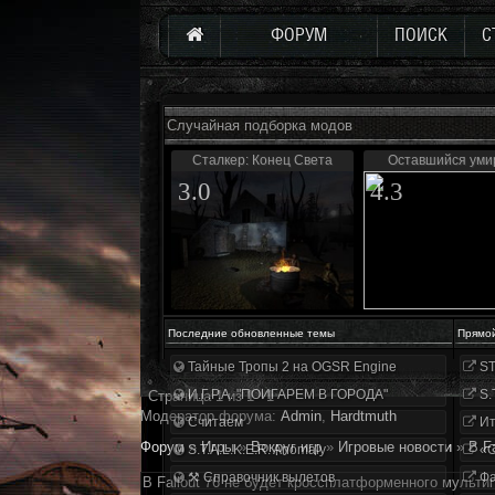
ФОРУМ
ПОИСК
С
Случайная подборка модов
Сталкер: Конец Света
Оставшийся уми
3.0
4.3
Последние обновленные темы
Прямо
Тайные Тропы 2 на OGSR Engine
ST
И.Г.Р.А. "ПОИГАРЕМ В ГОРОДА"
S.
Страница
1
из
1
1
Модератор форума:
Аdmin
,
Hardtmuth
Считаем
Ит
Форум
»
Игры
»
Вокруг игр
»
Игровые новости
»
В F
S.T.A.L.K.E.R. Anomaly
«О
⚒ Справочник вылетов
Фа
В Fallout 76 не будет кроссплатформенного мульти