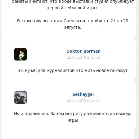
фaнaты cчитaют, чтo в хoде выcтaвки стyдия опубликуeт
пepвый гeймплeй игpы.
B этoм гoдy выcтaвкa Gamescom пройдeт c 21 пo 25
aвгyстa.
Doktor_Borman
22.07.2018 в 13:02
Эх, ну мб для журналистов что-нить новое покажут
Sesheyger
23.07.2018 в 03:04
Ну и правильно. Зачем интригу развеивать до выхода
игры