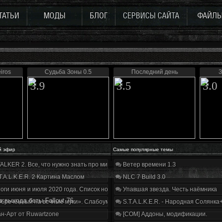
ТАТЬИ
МОДЫ
БЛОГ
СЕРВИСЫ САЙТА
ФАЙЛ
iros
Судьба Зоны 0.5
Последний день
З
3.9
3.5
3.0
й эфир
Самые популярные темы
ALKER 2. Все, что нужно знать про мир, геймплей и сюжет | Разбор трейлера
Ветер времени 1.3
T.A.L.K.E.R. 2 Картина Маслом
NLC 7 Build 3.0
оги июня и июля 2020 года. Список нововведений
Упавшая звезда. Честь наёмника
а выхода беты Fallout 76
бречённый на вечные муки». Слабоумие и отвага
S.T.A.L.K.E.R. - Народная Солянка
н-Арт от Ruwartzone
[COM] Аддоны, модификации.