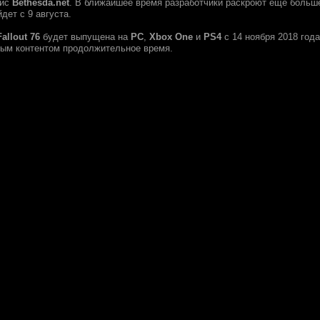
вис
Bethesda.net
. В ближайшее время разработчики раскроют еще больш
йдет с 9 августа.
Fallout 76
будет выпущена на
PC
,
Xbox One
и
PS4
с 14 ноября 2018 год
ым контентом продолжительное время.