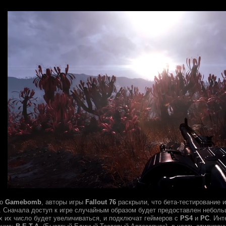
но
Gamebomb
, авторы игры
Fallout 76
раскрыли, что бета-тестирование и
а. Сначала доступ к игре случайным образом будет предоставлен небол
 их число будет увеличиваться, и подключат геймеров с
PS4
и
PC
. Инт