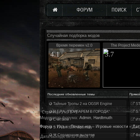
ФОРУМ
ПОИСК
С
Случайная подборка модов
Время перемен v2.0
The Project Mede
4.1
3.7
Последние обновленные темы
Прямо
Тайные Тропы 2 на OGSR Engine
ST
И.Г.Р.А. "ПОИГАРЕМ В ГОРОДА"
S.
Страница
1
из
1
1
Модератор форума:
Аdmin
,
Hardtmuth
Считаем
Ит
Форум
»
Игры
»
Вокруг игр
»
Игровые новости
»
Дат
S.T.A.L.K.E.R. Anomaly
«О
⚒ Справочник вылетов
Фа
Дата выхода беты Fallout 76