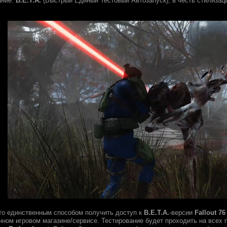
ание:
B.E.T.A.
(Быстрый Единый Тестовый Автозапуск), в честь стилизац
что единственным способом получить доступ к
B.E.T.A.
-версии
Fallout 76
анном игровом магазине/сервисе. Тестирование будет проходить на всех