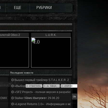
Ы
ЕЩЕ
РУБРИКИ
олотой Обоз 2
L.U.R.K.
4.0
Последние новости
Вышел первый трейлер S.T.A.L.K.E.R. 2
«Выбор» - четвертый отчет о разработке!
«SFZ Project» - полная версия в разработке!
+DMX 1.3.5.ООП.МА.К.
Stalker News. Выпуск от 29.06.20
«Legend Returns 1.0» - Информация о моде за июнь 2020