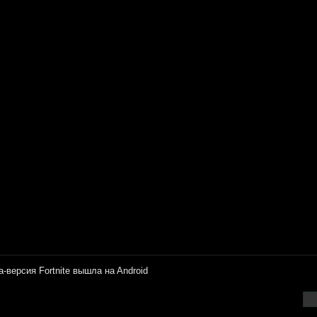
a-вepcия Fortnite вышлa нa Android