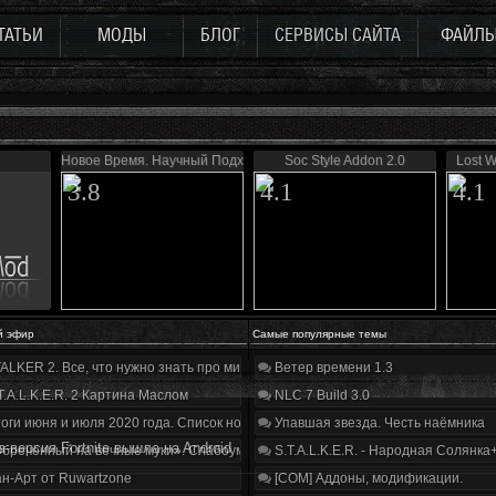
ТАТЬИ
МОДЫ
БЛОГ
СЕРВИСЫ САЙТА
ФАЙЛ
Новое Время. Научный Подход
Soc Style Addon 2.0
Lost W
3.8
4.1
4.1
й эфир
Самые популярные темы
ALKER 2. Все, что нужно знать про мир, геймплей и сюжет | Разбор трейлера
Ветер времени 1.3
T.A.L.K.E.R. 2 Картина Маслом
NLC 7 Build 3.0
оги июня и июля 2020 года. Список нововведений
Упавшая звезда. Честь наёмника
a-вepcия Fortnite вышлa нa Android
бречённый на вечные муки». Слабоумие и отвага
S.T.A.L.K.E.R. - Народная Солянка
н-Арт от Ruwartzone
[COM] Аддоны, модификации.