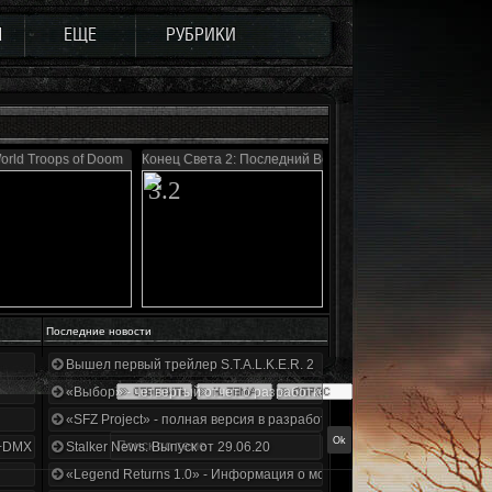
Ы
ЕЩЕ
РУБРИКИ
orld Troops of Doom
Конец Света 2: Последний Восход
3.2
Последние новости
Вышел первый трейлер S.T.A.L.K.E.R. 2
«Выбор» - четвертый отчет о разработке!
«SFZ Project» - полная версия в разработке!
+DMX 1.3.5.ООП.МА.К.
Stalker News. Выпуск от 29.06.20
«Legend Returns 1.0» - Информация о моде за июнь 2020