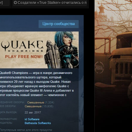
r]
Создатели «True Stalker» отчитались о проделанной работе