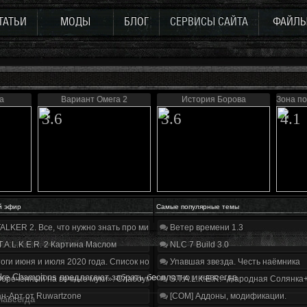
ТАТЬИ
МОДЫ
БЛОГ
СЕРВИСЫ САЙТА
ФАЙЛ
а
Вариант Омега 2
История Борова
Зона по
3.6
3.6
4.1
й эфир
Самые популярные темы
ALKER 2. Все, что нужно знать про мир, геймплей и сюжет | Разбор трейлера
Ветер времени 1.3
T.A.L.K.E.R. 2 Картина Маслом
NLC 7 Build 3.0
оги июня и июля 2020 года. Список нововведений
Упавшая звезда. Честь наёмника
ke Champions предлагают забрать бесплатно и навсегда
бречённый на вечные муки». Слабоумие и отвага
S.T.A.L.K.E.R. - Народная Солянка
н-Арт от Ruwartzone
[COM] Аддоны, модификации.
навсегда