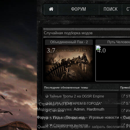
ФОРУМ
ПОИСК
С
Случайная подборка модов
Объединенный Пак - 2
Путь Человек
3.7
4.0
Последние обновленные темы
Прямо
Тайные Тропы 2 на OGSR Engine
ST
И.Г.Р.А. "ПОИГАРЕМ В ГОРОДА"
S.
Страница
1
из
1
1
Модератор форума:
Аdmin
,
Hardtmuth
Считаем
Ит
Форум
»
Игры
»
Вокруг игр
»
Игровые новости
»
Qua
S.T.A.L.K.E.R. Anomaly
«О
⚒ Справочник вылетов
Фа
Quake Champions предлагают забрать бесплатно и 