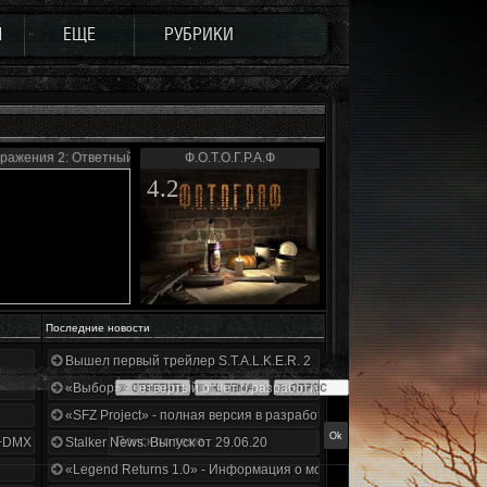
Ы
ЕЩЕ
РУБРИКИ
ражения 2: Ответный удар
Ф.О.Т.О.Г.Р.А.Ф
4.2
Последние новости
Вышел первый трейлер S.T.A.L.K.E.R. 2
«Выбор» - четвертый отчет о разработке!
«SFZ Project» - полная версия в разработке!
+DMX 1.3.5.ООП.МА.К.
Stalker News. Выпуск от 29.06.20
«Legend Returns 1.0» - Информация о моде за июнь 2020