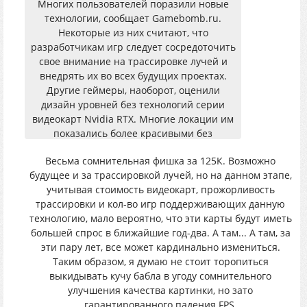
Многих пользователей поразили новые
технологии, сообщает Gamebomb.ru.
Некоторые из них считают, что
разработчикам игр следует сосредоточить
свое внимание на трассировке лучей и
внедрять их во всех будущих проектах.
Другие геймеры, наоборот, оценили
дизайн уровней без технологий серии
видеокарт Nvidia RTX. Многие локации им
показались более красивыми без
трассировки лучей, хоть и не все.
Весьма сомнительная фишка за 125К. Возможно
будущее и за трассировкой лучей, но на данном этапе,
учитывая стоимость видеокарт, прожорливость
трассировки и кол-во игр поддерживающих данную
технологию, мало вероятно, что эти карты будут иметь
большей спрос в ближайшие год-два. А там... А там, за
эти пару лет, все может кардинально измениться.
Таким образом, я думаю не стоит торопиться
выкидывать кучу бабла в угоду сомнительного
улучшения качества картинки, но зато
гарантированного падения FPS.