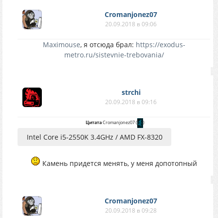
Cromanjonez07
20.09.2018 в 09:06
Maximouse
, я отсюда брал:
https://exodus-
metro.ru/sistevnie-trebovania/
strchi
20.09.2018 в 09:16
Цитата
Cromanjonez07
(
)
Intel Core i5-2550K 3.4GHz / AMD FX-8320
Камень придется менять, у меня допотопный
Cromanjonez07
20.09.2018 в 09:28