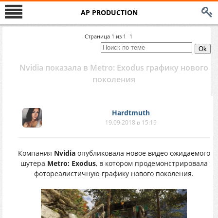
AP PRODUCTION
Страница
1
из
1
1
Nvidia показала в Metro: Exodus графику нового
поколения
Hardtmuth
19.09.2018 в 15:19
Компания
Nvidia
опубликовала новое видео ожидаемого
шутера
Metro: Exodus
, в котором продемонстрировала
фотореалистичную графику нового поколения.