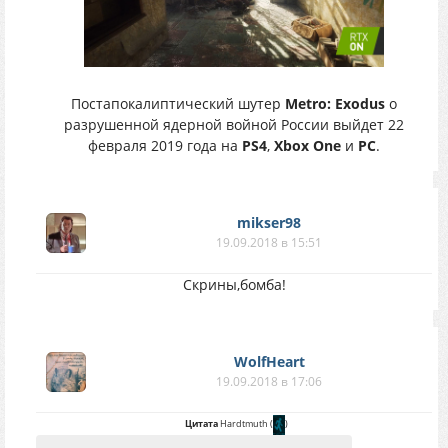
Постапокалиптический шутер
Metro: Exodus
о
разрушенной ядерной войной России выйдет 22
февраля 2019 года на
PS4
,
Xbox One
и
PC
.
mikser98
19.09.2018 в 15:51
Скрины,бомба!
WolfHeart
19.09.2018 в 17:06
Цитата
Hardtmuth
(
)