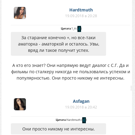
Hardtmuth
19.09.2018 в 20:28
Цитата
1_A
(
)
За старание конечно +, но все-таки
аматорка - аматоркой и осталось. Увы,
вряд ли такое получит успех.
А кто его знает? Они напрямую ведут диалог с С.Г. Да и
фильмы по сталкеру никогда не пользовались успехом и
популярностью. Они просто никому не интересны.
Asfagan
19.09.2018 в 20:42
Цитата
Hardtmuth
(
)
Они просто никому не интересны.