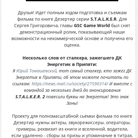
Друзья! Идет полным ходом подготовка и съемкам
фильма по книге Дезертир серии
S.T.A.L.K.E.R
. Для
Сергея Григоровича, главы
GSC Game World
был снят
демонстрационный ролик, показывающий наши
возможности на некоммерческой основе и получена его
оценка.
Несколько слов от сталкера, зажегшего ДК
Энергетик в Припяти:
Я
Юрий Томашевский
, тот самый сталкер, кто зажег ДК
Энергетик в Припяти, об этом можете почитать по
ссылкам:
https://news.mail.ru/society/27590314/
И вместе с
командой за несколько дней до анонсирования
S.T.A.L.K.E.R. 2
повесили буквы на Энергетик! Это знак
Зоны!
Проекту для полномасштабной сьёмки фильма по книге
Дезертир нужны актеры, звукорежиссеры, операторы,
гримеры, реквизит из книги и вселенной, водители,
если удаленно - сборы за призы и упоминание в титрах.