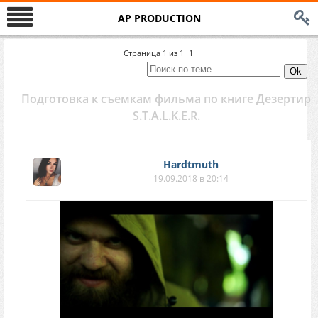
AP PRODUCTION
Страница
1
из
1
1
Подготовка к съемкам фильма по книге Дезертир
S.T.A.L.K.E.R.
Hardtmuth
19.09.2018 в 20:14