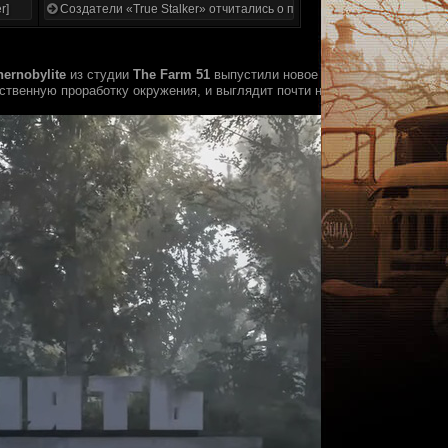
r]
Создатели «True Stalker» отчитались о проделанной работе
hernobylite
из студии
The Farm 51
выпустили новое видео, обозревающее
ственную проработку окружения, и выглядит почти неотличимо от реаль