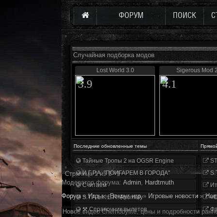
ФОРУМ
ПОИСК
С
Случайная подборка модов
Lost World 3.0
Sigerous Mod 2
3.9
4.1
Последние обновленные темы
Прямо
Тайные Тропы 2 на OGSR Engine
ST
И.Г.Р.А. "ПОИГАРЕМ В ГОРОДА"
S.
Страница
1
из
1
1
Модератор форума:
Аdmin
,
Hardtmuth
Считаем
Ит
Форум
»
Игры
»
Вокруг игр
»
Игровые новости
»
Нов
S.T.A.L.K.E.R. Anomaly
«О
⚒ Справочник вылетов
Фа
Новое видео Chernobylite, цены и подробности ранн