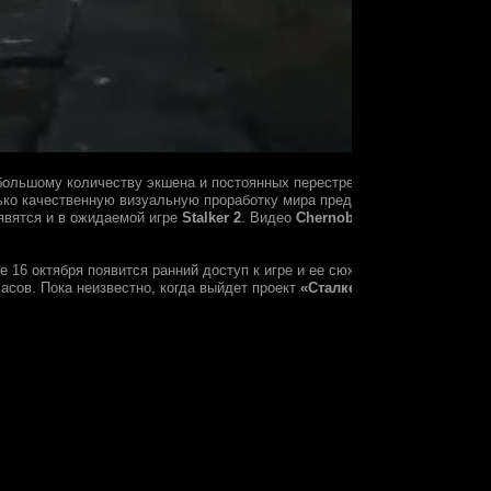
а большому количеству экшена и постоянных перестрелок. В трейлере иг
лько качественную визуальную проработку мира предлагают разработчик
явятся и в ожидаемой игре
Stalker 2
. Видео
Chernobylite
сполна раскры
же 16 октября появится ранний доступ к игре и ее сюжетной части, а по
асов. Пока неизвестно, когда выйдет проект
«Сталкер 2»
от компании
G