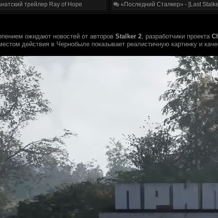
натский трейлер Ray of Hope
«Последний Сталкер» - [Last Stalke
ерпением ожидают новостей от авторов
Stalker 2
, разработчики проекта
C
местом действия в Чернобыле показывает реалистичную картинку и каче