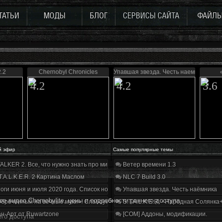
ТАТЬИ
МОДЫ
БЛОГ
СЕРВИСЫ САЙТА
ФАЙЛ
.2
Chernobyl Chronicles
Упавшая звезда. Честь наемника
4.2
4.2
3.6
й эфир
Самые популярные темы
ALKER 2. Все, что нужно знать про мир, геймплей и сюжет | Разбор трейлера
Ветер времени 1.3
T.A.L.K.E.R. 2 Картина Маслом
NLC 7 Build 3.0
оги июня и июля 2020 года. Список нововведений
Упавшая звезда. Честь наёмника
ое видео Chernobylite, цены и подробности раннего доступа
бречённый на вечные муки». Слабоумие и отвага
S.T.A.L.K.E.R. - Народная Солянка
н-Арт от Ruwartzone
[COM] Аддоны, модификации.
его доступа