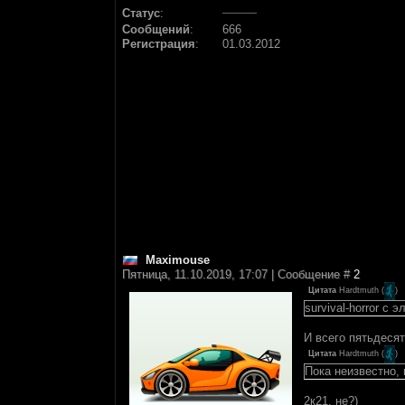
Статус
:
Сообщений
:
666
Регистрация
:
01.03.2012
Maximouse
Пятница, 11.10.2019, 17:07 | Сообщение #
2
Цитата
Hardtmuth
(
)
survival-horror с
И всего пятьдесят
Цитата
Hardtmuth
(
)
Пока неизвестно,
2к21, не?)