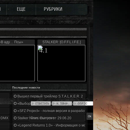
Ы
ЕЩЕ
РУБРИКИ
«В аду… Псы»
STALKER: [O.F.F.L.I.F.E.]
4.1
Последние новости
Вышел первый трейлер S.T.A.L.K.E.R. 2
«Выбор» - четвертый отчет о разработке!
«SFZ Project» - полная версия в разработке!
+DMX 1.3.5.ООП.МА.К.
Stalker News. Выпуск от 29.06.20
«Legend Returns 1.0» - Информация о моде за июнь 2020