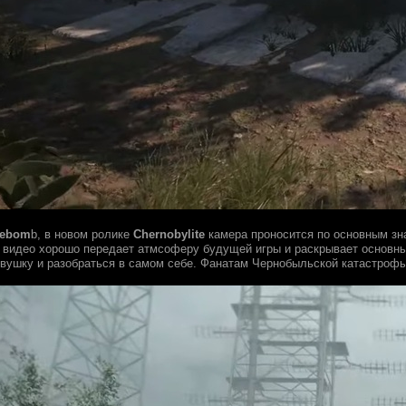
ebom
b, в новом ролике
Chernobylite
камера проносится по основным зн
 видео хорошо передает атмсоферу будущей игры и раскрывает основн
евушку и разобраться в самом себе. Фанатам Чернобыльской катастроф