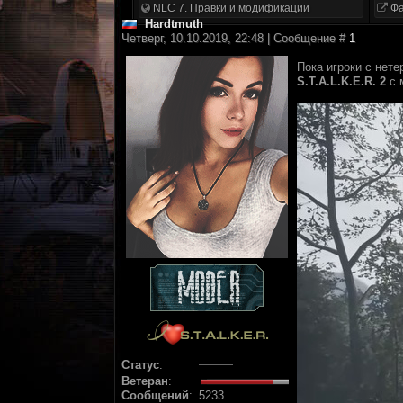
NLC 7. Правки и модификации
Фа
Hardtmuth
Четверг, 10.10.2019, 22:48 | Сообщение #
1
Пока игроки с нет
S.T.A.L.K.E.R. 2
с 
Статус
:
Ветеран
:
Сообщений
:
5233