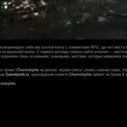
озиционирует себя как survival-horror с элементами RPG, где нет мест
и из реальной жизни. С первого взгляда тяжело найти отличия — насто
 ограничен лишь основными, знаковыми, местами, которые наверняка по
ть проект
Chernobylite
на релизе, игроки смогут узнать совсем скоро. У
ным
Gamebomb.ru
, прохождение сюжета
Chernobylite
займет не более 8 ч
nobylite: