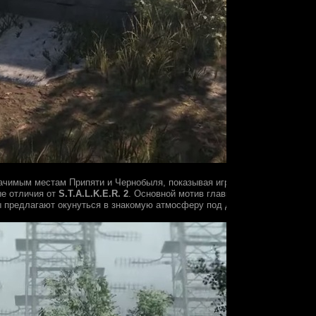
ачимым местам Припяти и Чернобыля, показывая игровые локации в ср
ые отличия от
S.T.A.L.K.E.R. 2
. Основной мотив главного героя
Chernobyl
ы предлагают окунуться в знакомую атмосферу под другим ракурсом.