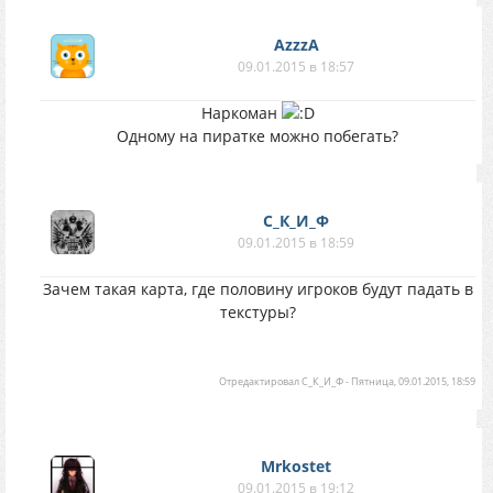
AzzzA
09.01.2015 в 18:57
Наркоман
Одному на пиратке можно побегать?
С_К_И_Ф
09.01.2015 в 18:59
Зачем такая карта, где половину игроков будут падать в
текстуры?
Отредактировал
С_К_И_Ф
-
Пятница, 09.01.2015, 18:59
Mrkostet
09.01.2015 в 19:12