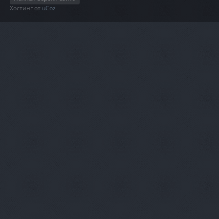
Хостинг от
uCoz