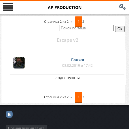
AP PRODUCTION
Страница
2
из
2
«
1
2
Escape v2
Ганжа
03.02.2019 в 17:42
лоды нужны
Страница
2
из
2
«
1
2
Полная версия сайта