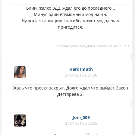
Блин, жалко ЗД2, ждал его до последнего...
Минус один возможный мод на чн.
Ну хоть за локацию спасибо, может мододелам
пригодится.
Отредактировал
seva_stalker
-
Четверг, 21.04.2016, 21:36
Hardtmuth
21.04.2016 в 21:36
Жаль что проект закрыт. Долго ждал что выйдет Закон
Дегтярева 2.
Joni_009
21.04.2016 в 22:35