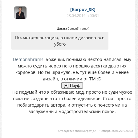
[Karpov_SK]
28.04.2016 в 00:31
Цитата
DemonShrams
(
)
Посмотрел локацию, в плане дизайна всё
убого
DemonShrams
, Божечки, понимаю Вектор написал, ему
можно судить через него прошло десятка два этих
кордонов. Но ты шрамуля, не, тут еще более и менее
дизайн, в отличии от ТМ :D
Не подумай что я обгаживаю мод, просто не суди чужое
пока не создашь что то более идеальное. Стоит просто
поблагодарить автора, и отпустить с почестями на
заслуженный модостроительский покой.
Отредактировал
[Karpov_SK]
-
Четверг, 28.04.2016, 00:33