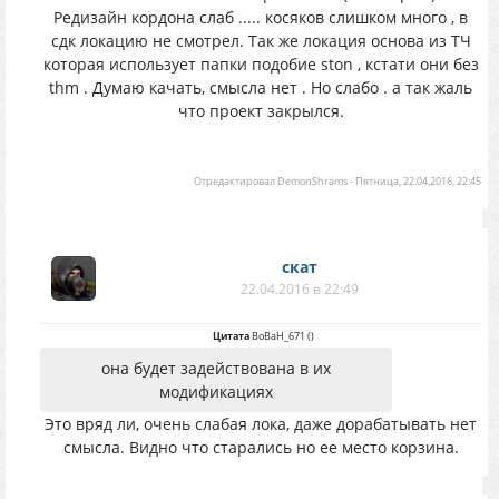
Редизайн кордона слаб ..... косяков слишком много , в
сдк локацию не смотрел. Так же локация основа из ТЧ
которая использует папки подобие ston , кстати они без
thm . Думаю качать, смысла нет . Но слабо . а так жаль
что проект закрылся.
Отредактировал
DemonShrams
-
Пятница, 22.04.2016, 22:45
скат
22.04.2016 в 22:49
Цитата
BoBaH_671
(
)
она будет задействована в их
модификациях
Это вряд ли, очень слабая лока, даже дорабатывать нет
смысла. Видно что старались но ее место корзина.