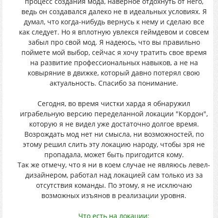
процесс создания мода, наверное отдохнуть от него,
ведь он создавался далеко не в идеальных условиях. Я
думал, что когда-нибудь вернусь к нему и сделаю все
как следует. Но я вплотную увлекся геймдевом и совсем
забыл про свой мод. Я надеюсь, что вы правильно
поймете мой выбор, сейчас я хочу тратить свое время
на развитие профессиональных навыков, а не на
ковыряние в движке, который давно потерял свою
актуальность. Спасибо за понимание.
Сегодня, во время чистки харда я обнаружил
играбельную версию переделанной локации "Кордон",
которую я не видел уже достаточно долгое время.
Возрождать мод нет ни смысла, ни возможностей, по
этому решил слить эту локацию народу, чтобы зря не
пропадала, может быть пригодится кому.
Так же отмечу, что я ни в коем случае не являюсь левел-
дизайнером, работал над локацией сам только из за
отсутствия команды. По этому, я не исключаю
возможных изъянов в реализации уровня.
Что есть на локации: