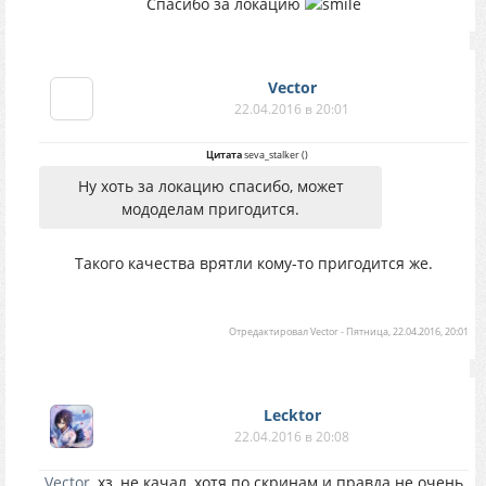
Спасибо за локацию
Vector
22.04.2016 в 20:01
Цитата
seva_stalker
(
)
Ну хоть за локацию спасибо, может
мододелам пригодится.
Такого качества врятли кому-то пригодится же.
Отредактировал
Vector
-
Пятница, 22.04.2016, 20:01
Lecktor
22.04.2016 в 20:08
Vector
, хз, не качал, хотя по скринам и правда не очень