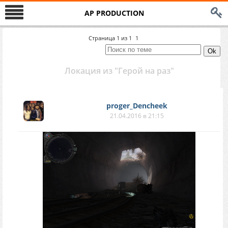
AP PRODUCTION
Страница
1
из
1
1
Локация из "Герой на раз"
proger_Dencheek
21.04.2016 в 21:15