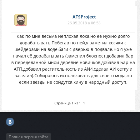
ATSProject
26.05.2018 в 06:58
Как по мне весьма неплохая лока,но её нужно долго
дорабатывать.Побегав по ней,я заметил косяки с
шейдерами на воде,баги с дверью в подвале.Но я уже
начал её дорабатывать (заменил блокпост,добавил бар
в переделанной мной деревне новичков,добавил Бар на
АТП,добавил растительность из AN4,сделал АИ сетку и
заселил).Собираюсь использовать для своего мода,но
если звёзды не сойдутся,кину в народный доступ.
Страница
1
из
1
1
Полная версия сайта