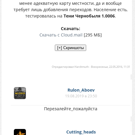
менее адекватную карту местности, да и вообще
требует лишь добавления переходов. Население есть,
тестировалась на
Тени Чернобыля 1.0006
.
Скачать:
Скачать с Сloud.mail
[295 МБ]
Отредактировал
Hardtmuth
-
Воскресенье, 22.05.2016, 11:31
Rulon_Aboev
19.08.2019 в 23:50
Перезалейте_пожалуйста
Cutting_heads