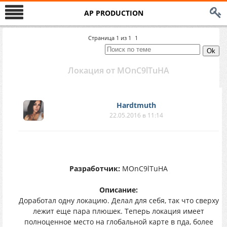
AP PRODUCTION
Страница
1
из
1
1
Локация от MOnC9lTuHA
Hardtmuth
22.05.2016 в 11:14
Разработчик:
MOnC9lTuHA
Описание:
Доработал одну локацию. Делал для себя, так что сверху
лежит еще пара плюшек. Теперь локация имеет
полноценное место на глобальной карте в пда, более