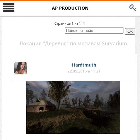
AP PRODUCTION
Страница
1
из
1
1
Локация "Деревня" по мотивам Survarium
Hardtmuth
22.05.2016 в 11:21