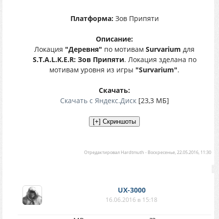
Платформа:
Зов Припяти
Описание:
Локация
"Деревня"
по мотивам
Survarium
для
S.T.A.L.K.E.R: Зов Припяти
. Локация зделана по
мотивам уровня из игры
"Survarium"
.
Скачать:
Скачать с Яндекс.Диск
[23,3 МБ]
Отредактировал
Hardtmuth
-
Воскресенье, 22.05.2016, 11:30
UX-3000
16.06.2016 в 15:18