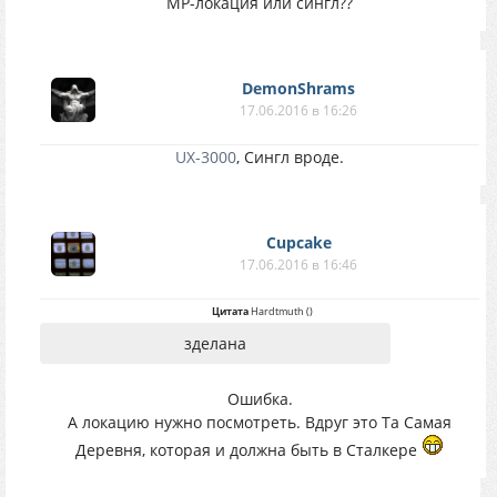
MP-локация или сингл??
DemonShrams
17.06.2016 в 16:26
UX-3000
, Сингл вроде.
Cupcake
17.06.2016 в 16:46
Цитата
Hardtmuth
(
)
зделана
Ошибка.
А локацию нужно посмотреть. Вдруг это Та Самая
Деревня, которая и должна быть в Сталкере