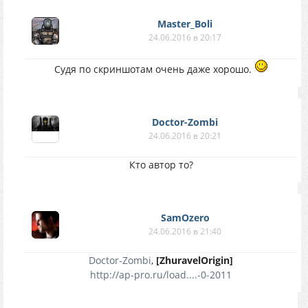
Master_Boli
24.06.2016 в 20:17
Судя по скриншотам очень даже хорошо.
Doctor-Zombi
24.06.2016 в 20:21
Кто автор то?
SamOzero
24.06.2016 в 21:40
Doctor-Zombi
,
[ZhuravelOrigin]
http://ap-pro.ru/load....-0-2011