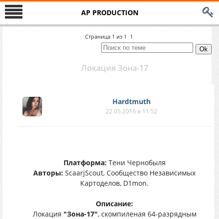
AP PRODUCTION
Страница
1
из
1
1
Локация Зона-17
Hardtmuth
22.05.2016 в 11:52
Платформа:
Тени Чернобыля
Авторы:
ScaarjScout, Сообщество Независимых
Картоделов, D1mon.
Описание:
Локация
"Зона-17"
, скомпиленая 64-разрядным