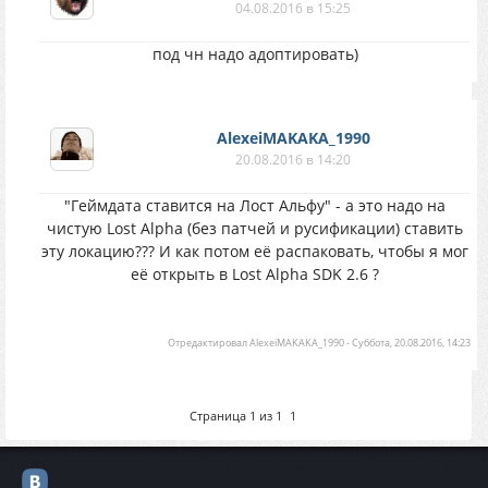
04.08.2016 в 15:25
под чн надо адоптировать)
AlexeiMAKAKA_1990
20.08.2016 в 14:20
"Геймдата ставится на Лост Альфу" - а это надо на
чистую Lost Alpha (без патчей и русификации) ставить
эту локацию??? И как потом её распаковать, чтобы я мог
её открыть в Lost Alpha SDK 2.6 ?
Отредактировал
AlexeiMAKAKA_1990
-
Суббота, 20.08.2016, 14:23
Страница
1
из
1
1