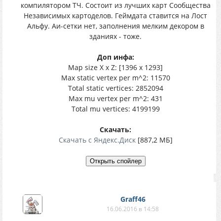
компилятором ТЧ. Состоит из лучших карт Сообщества
Независимых картоделов. Геймдата ставится на Лост
Альфу. Аи-сетки нет, заполнения мелким декором в
зданиях - тоже.
Доп инфа:
Map size X x Z: [1396 x 1293]
Max static vertex per m^2: 11570
Total static vertices: 2852094
Max mu vertex per m^2: 431
Total mu vertices: 4199199
Скачать:
Скачать с Яндекс.Диск
[887,2 МБ]
Graff46
16.06.2016 в 14:58