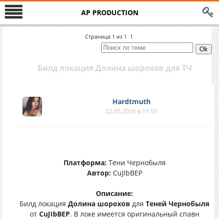
AP PRODUCTION
Страница
1
из
1
1
Билд локация Долина шорохов для ТЧ
Hardtmuth
22.05.2016 в 11:55
Платформа:
Тени Чернобыля
Автор:
CuJIbBEP
Описание:
Билд локация
Долина шорохов
для
Теней Чернобыля
от
CuJIbBEP
. В локе имеется оригинальный спавн