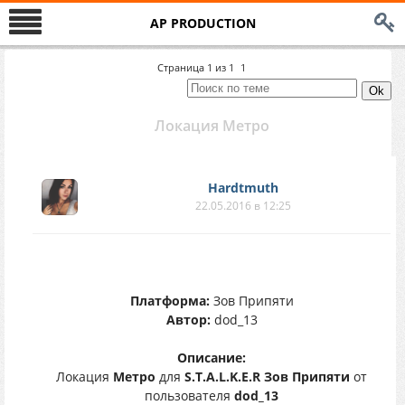
AP PRODUCTION
Страница
1
из
1
1
Локация Метро
Hardtmuth
22.05.2016 в 12:25
Платформа:
Зов Припяти
Автор:
dod_13
Описание:
Локация
Метро
для
S.T.A.L.K.E.R Зов Припяти
от
пользователя
dod_13