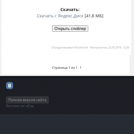
Скачать:
Скачать с Яндекс.Диск
[41,8 МБ]
Отредактировал
Hardtmuth
-
Воскресенье, 22.05.2016, 12:26
Страница
1
из
1
1
Полная версия сайта
Хостинг от
uCoz