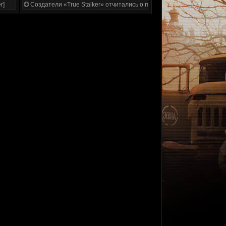
r]
Создатели «True Stalker» отчитались о проделанной работе