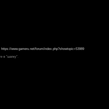
:
https://www.gameru.net/forum/index.php?showtopic=53989
е в "шапку".