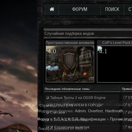
ФОРУМ
ПОИСК
С
Случайная подборка модов
Пространственная аномалия (Update 3)
CoP’s Level Pack [
4.0
4.1
Последние обновленные темы
Прямо
Тайные Тропы 2 на OGSR Engine
ST
И.Г.Р.А. "ПОИГАРЕМ В ГОРОДА"
S.
Страница
1
из
1
1
Модератор форума:
Аdmin
,
Overfirst
,
Hardtmuth
Считаем
Ит
Форум
»
S.T.A.L.K.E.R. Модификации
»
Прочие мод
S.T.A.L.K.E.R. Anomaly
«О
⚒ Справочник вылетов
Фа
Локация Деревня от АМК-II