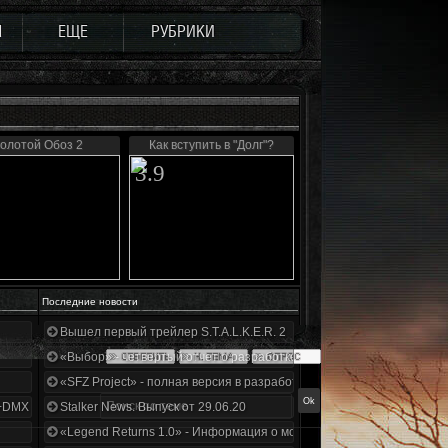
Ы
ЕЩЕ
РУБРИКИ
олотой Обоз 2
Как вступить в "Долг"?
3.9
Последние новости
Вышел первый трейлер S.T.A.L.K.E.R. 2
«Выбор» - четвертый отчет о разработке!
«SFZ Project» - полная версия в разработке!
+DMX 1.3.5.ООП.МА.К.
Stalker News. Выпуск от 29.06.20
«Legend Returns 1.0» - Информация о моде за июнь 2020