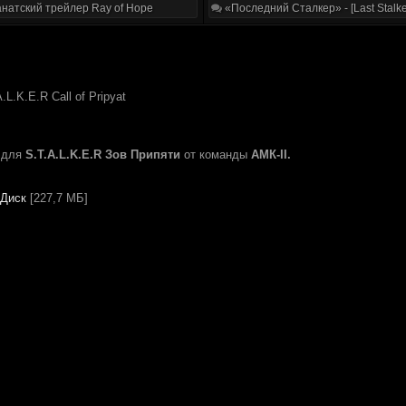
натский трейлер Ray of Hope
«Последний Сталкер» - [Last Stalke
.L.K.E.R Call of Pripyat
для
S.T.A.L.K.E.R Зов Припяти
от команды
АМК-II.
.Диск
[227,7 МБ]