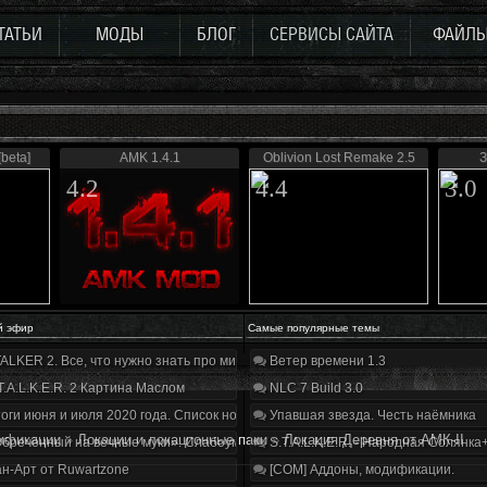
ТАТЬИ
МОДЫ
БЛОГ
СЕРВИСЫ САЙТА
ФАЙЛ
beta]
AMK 1.4.1
Oblivion Lost Remake 2.5
З
4.2
4.4
3.0
й эфир
Самые популярные темы
ALKER 2. Все, что нужно знать про мир, геймплей и сюжет | Разбор трейлера
Ветер времени 1.3
T.A.L.K.E.R. 2 Картина Маслом
NLC 7 Build 3.0
оги июня и июля 2020 года. Список нововведений
Упавшая звезда. Честь наёмника
ификации
»
Локации и локационные паки
»
Локация Деревня от АМК-II
бречённый на вечные муки». Слабоумие и отвага
S.T.A.L.K.E.R. - Народная Солянка
н-Арт от Ruwartzone
[COM] Аддоны, модификации.