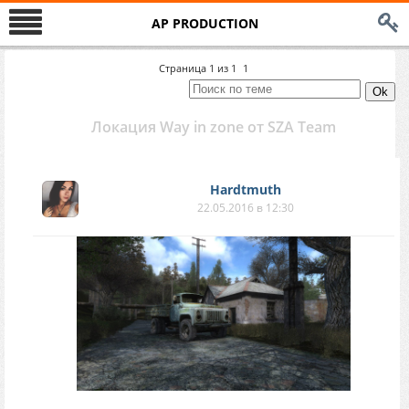
AP PRODUCTION
Страница
1
из
1
1
Локация Way in zone от SZA Team
Hardtmuth
22.05.2016 в 12:30