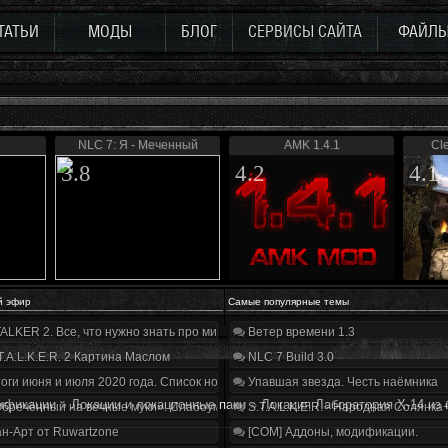
ТАТЬИ
МОДЫ
БЛОГ
СЕРВИСЫ САЙТА
ФАЙЛ
NLC 7: Я - Меченный
AMK 1.4.1
Cl
3.8
4.2
4.1
й эфир
Самые популярные темы
ALKER 2. Все, что нужно знать про мир, геймплей и сюжет | Разбор трейлера
Ветер времени 1.3
T.A.L.K.E.R. 2 Картина Маслом
NLC 7 Build 3.0
оги июня и июля 2020 года. Список нововведений
Упавшая звезда. Честь наёмника
ификации
»
Локации и локационные паки
»
Локация Лаборатория Х-14 из 
бречённый на вечные муки». Слабоумие и отвага
S.T.A.L.K.E.R. - Народная Солянка
н-Арт от Ruwartzone
[COM] Аддоны, модификации.