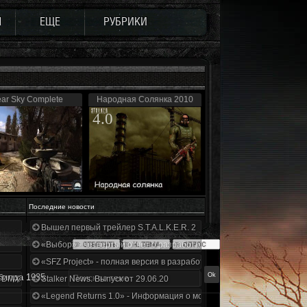
Ы
ЕЩЕ
РУБРИКИ
ear Sky Complete
Народная Солянка 2010
4.0
Последние новости
Вышел первый трейлер S.T.A.L.K.E.R. 2
«Выбор» - четвертый отчет о разработке!
«SFZ Project» - полная версия в разработке!
билда 1935
+DMX 1.3.5.ООП.МА.К.
Stalker News. Выпуск от 29.06.20
«Legend Returns 1.0» - Информация о моде за июнь 2020