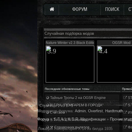
ФОРУМ
ПОИСК
С
Случайная подборка модов
Nature Winter v2.3 Black Edition
OGSR Mod
3.9
4.4
Последние обновленные темы
Прямо
Тайные Тропы 2 на OGSR Engine
ST
И.Г.Р.А. "ПОИГАРЕМ В ГОРОДА"
S.
Страница
1
из
1
1
Модератор форума:
Аdmin
,
Overfirst
,
Hardtmuth
Считаем
Ит
Форум
»
S.T.A.L.K.E.R. Модификации
»
Прочие мод
S.T.A.L.K.E.R. Anomaly
«О
⚒ Справочник вылетов
Фа
Локация Лаборатория Х-14 из билда 1935