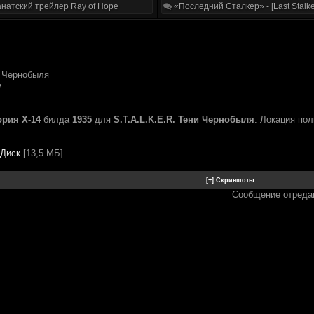
натский трейлер Ray of Hope
«Последний Сталкер» - [Last Stalke
 Чернобыля
w
рия Х-14
билда
1935
для
S.T.A.L.K.E.R. Тени Чернобыля
. Локация по
.Диск
[13,5 МБ]
Сообщение отреда