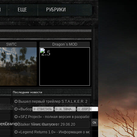
Ы
ЕЩЕ
РУБРИКИ
SWTC
Dragon`s MOD
2.5
Последние новости
Вышел первый трейлер S.T.A.L.K.E.R. 2
«Выбор» - четвертый отчет о разработке!
«SFZ Project» - полная версия в разработке!
он+Свалка)
+DMX 1.3.5.ООП.МА.К.
Stalker News. Выпуск от 29.06.20
«Legend Returns 1.0» - Информация о моде за июнь 2020