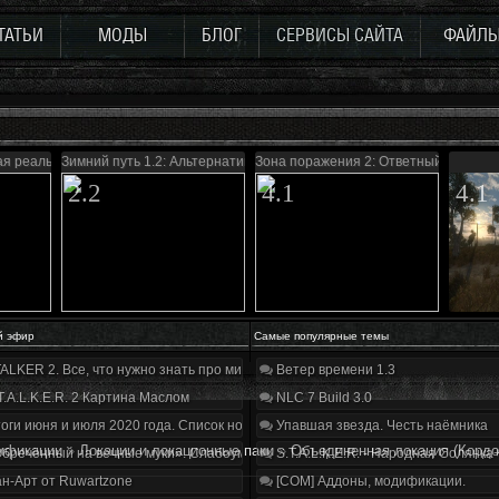
ТАТЬИ
МОДЫ
БЛОГ
СЕРВИСЫ САЙТА
ФАЙЛ
ая реальность
Зимний путь 1.2: Альтернатива
Зона поражения 2: Ответный удар
2.2
4.1
4.1
й эфир
Самые популярные темы
ALKER 2. Все, что нужно знать про мир, геймплей и сюжет | Разбор трейлера
Ветер времени 1.3
T.A.L.K.E.R. 2 Картина Маслом
NLC 7 Build 3.0
оги июня и июля 2020 года. Список нововведений
Упавшая звезда. Честь наёмника
ификации
»
Локации и локационные паки
»
Объединенная локация (Корд
бречённый на вечные муки». Слабоумие и отвага
S.T.A.L.K.E.R. - Народная Солянка
н-Арт от Ruwartzone
[COM] Аддоны, модификации.