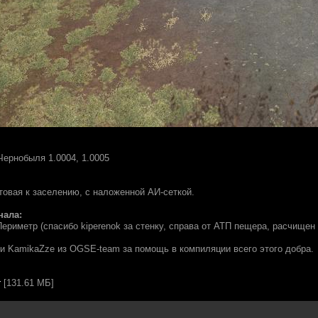
Чернобыля 1.0004, 1.0005
товая к заселению, с наложенной АИ-сеткой.
нала:
Периметр (спасибо kiperenok за стенку, справа от АТП пещера, расчищен
 и KamikaZze из OGSE-team за помощь в компиляции всего этого добра.
r
[131.61 МБ]