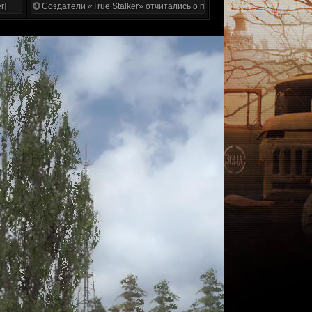
r]
Создатели «True Stalker» отчитались о проделанной работе