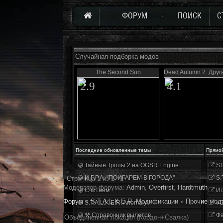
ФОРУМ
ПОИСК
С
Случайная подборка модов
The Second Sun
Dead Autumn 2: Друг
2.9
4.1
Последние обновленные темы
Прямо
Тайные Тропы 2 на OGSR Engine
ST
И.Г.Р.А. "ПОИГАРЕМ В ГОРОДА"
S.
Страница
1
из
1
1
Модератор форума:
Аdmin
,
Overfirst
,
Hardtmuth
Считаем
Ит
Форум
»
S.T.A.L.K.E.R. Модификации
»
Прочие мод
S.T.A.L.K.E.R. Anomaly
«О
⚒ Справочник вылетов
Фа
Объединенная локация (Кордон+Свалка)