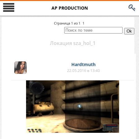
AP PRODUCTION
Страница
1
из
1
1
Локация sza_hol_1
Hardtmuth
22.05.2016 в 13:40