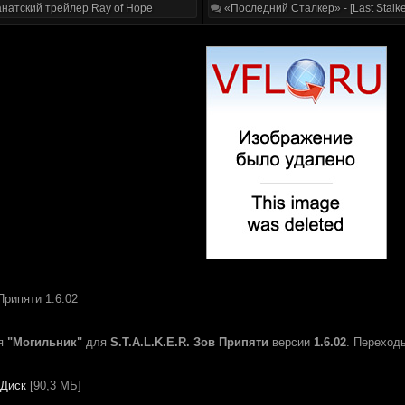
натский трейлер Ray of Hope
«Последний Сталкер» - [Last Stalke
Припяти 1.6.02
я
"Могильник"
для
S.T.A.L.K.E.R. Зов Припяти
версии
1.6.02
. Переходы
.Диск
[90,3 МБ]