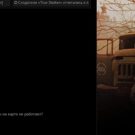
r]
Создатели «True Stalker» отчитались о проделанной работе
 на карте не работают!