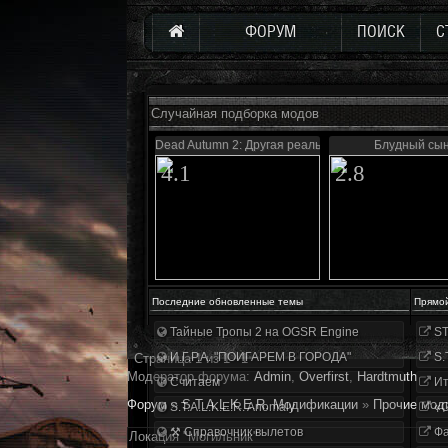
ФОРУМ
ПОИСК
С
Случайная подборка модов
Dead Autumn 2: Другая реальность
Блудный сы
4.1
2.8
Последние обновленные темы
Прямо
Тайные Тропы 2 на OGSR Engine
ST
И.Г.Р.А. "ПОИГАРЕМ В ГОРОДА"
S.
Страница
1
из
1
1
Модератор форума:
Аdmin
,
Overfirst
,
Hardtmuth
Считаем
Ит
Форум
»
S.T.A.L.K.E.R. Модификации
»
Прочие мод
S.T.A.L.K.E.R. Anomaly
«О
⚒ Справочник вылетов
Фа
Локация "Могильник"