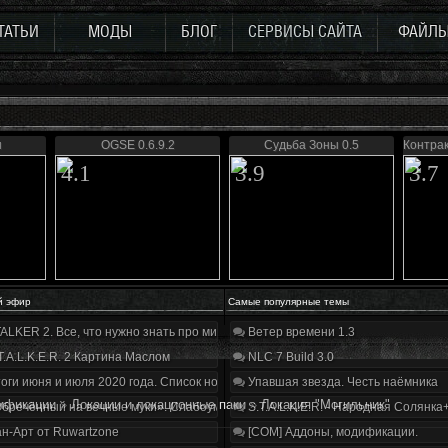
ТАТЬИ
МОДЫ
БЛОГ
СЕРВИСЫ САЙТА
ФАЙЛ
н
OGSE 0.6.9.2
Судьба Зоны 0.5
Контрак
4.1
3.9
3.7
й эфир
Самые популярные темы
ALKER 2. Все, что нужно знать про мир, геймплей и сюжет | Разбор трейлера
Ветер времени 1.3
T.A.L.K.E.R. 2 Картина Маслом
NLC 7 Build 3.0
оги июня и июля 2020 года. Список нововведений
Упавшая звезда. Честь наёмника
ификации
»
Локации и локационные паки
»
Локация "Могильник"
бречённый на вечные муки». Слабоумие и отвага
S.T.A.L.K.E.R. - Народная Солянка
н-Арт от Ruwartzone
[COM] Аддоны, модификации.