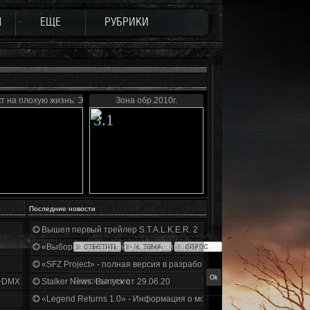
Ы
ЕЩЕ
РУБРИКИ
т на плохую жизнь: Эффект бабочки
Зона обр.2010г.
3.1
Последние новости
Вышел первый трейлер S.T.A.L.K.E.R. 2
«Выбор» - четвертый отчет о разработке!
«SFZ Project» - полная версия в разработке!
+DMX 1.3.5.ООП.МА.К.
Stalker News. Выпуск от 29.06.20
«Legend Returns 1.0» - Информация о моде за июнь 2020