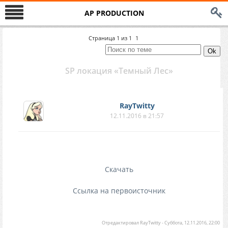
AP PRODUCTION
Страница
1
из
1
1
SP локация «Темный Лес»
RayTwitty
12.11.2016 в 21:57
Скачать
Ссылка на первоисточник
Отредактировал
RayTwitty
-
Суббота, 12.11.2016, 22:00