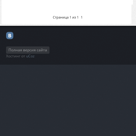
Страница
1
из
1
1
Полная версия сайта
Хостинг от
uCoz