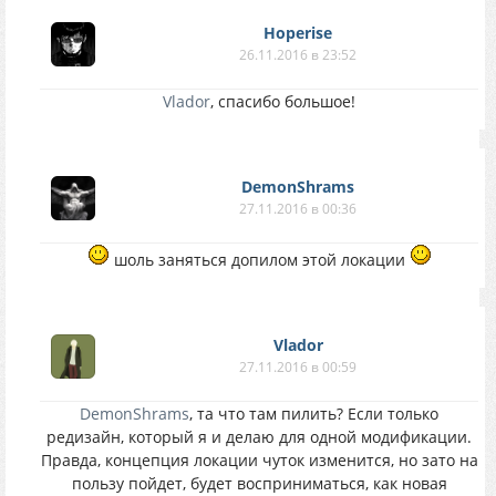
Hoperise
26.11.2016 в 23:52
Vlador
, спасибо большое!
DemonShrams
27.11.2016 в 00:36
шоль заняться допилом этой локации
Vlador
27.11.2016 в 00:59
DemonShrams
, та что там пилить? Если только
редизайн, который я и делаю для одной модификации.
Правда, концепция локации чуток изменится, но зато на
пользу пойдет, будет восприниматься, как новая