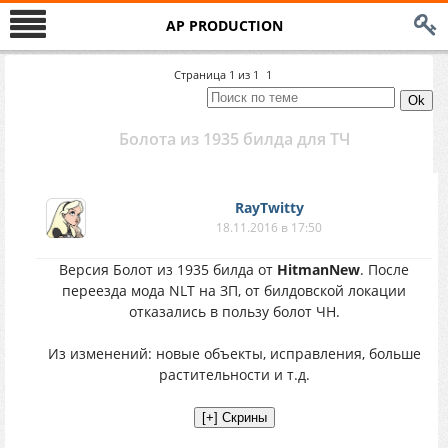
AP PRODUCTION
Страница
1
из
1
1
Болота из 1935 билда для ТЧ
RayTwitty
18.11.2016 в 17:50
Версия Болот из 1935 билда от
HitmanNew
. После
переезда мода NLT на ЗП, от билдовской локации
отказались в пользу болот ЧН.
Из изменений: новые объекты, исправления, больше
растительности и т.д.