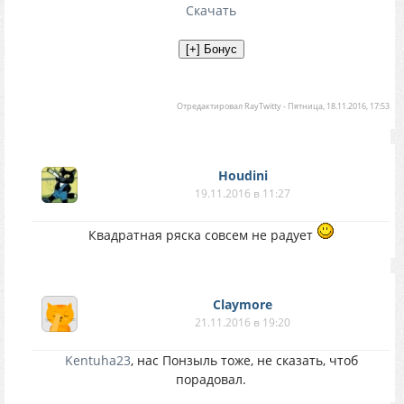
Скачать
Отредактировал
RayTwitty
-
Пятница, 18.11.2016, 17:53
Houdini
19.11.2016 в 11:27
Квадратная ряска совсем не радует
Claymore
21.11.2016 в 19:20
Kentuha23
, нас Понзыль тоже, не сказать, чтоб
порадовал.