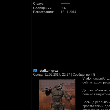
Статус
:
Сообщений
:
666
Регистрация
:
12.11.2014
stalker_grez
Среда, 31.05.2017, 22:27 | Сообщение #
5
Vlador
, спасибо) 
сейчас вдруг реши
Да, пыс объекты, 
больно квадратны
Вообще реально м
проекта таким дел
профессия, если 