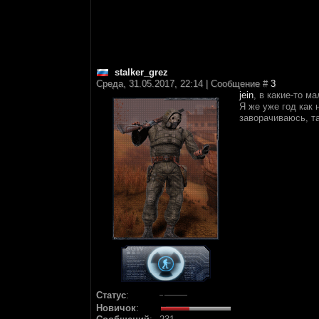
stalker_grez
Среда, 31.05.2017, 22:14 | Сообщение #
3
jein
, в какие-то м
Я же уже год как 
заворачиваюсь, т
Статус
:
Новичок
: