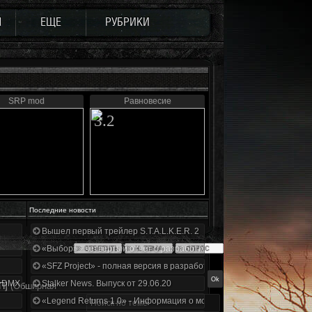
Ы
ЕЩЕ
РУБРИКИ
SRP mod
Равновесие
3.2
Последние новости
Вышел первый трейлер S.T.A.L.K.E.R. 2
«Выбор» - четвертый отчет о разработке!
«SFZ Project» - полная версия в разработке!
+DMX 1.3.5.ООП.МА.К.
Stalker News. Выпуск от 29.06.20
П]
(Обширная
«Legend Returns 1.0» - Информация о моде за июнь 2020