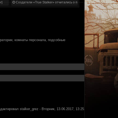
r]
Создатели «True Stalker» отчитались о проделанной работе
атории, комнаты персонала, подсобные
едактировал
stalker_grez
-
Вторник, 13.06.2017, 13:25