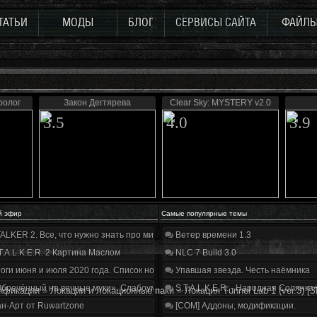
ТАТЬИ
МОДЫ
БЛОГ
СЕРВИСЫ САЙТА
ФАЙЛ
Пролог
Закон Дегтярева
Clear Sky: MYSTERY v2.0
3.5
4.0
3.9
й эфир
Самые популярные темы
ALKER 2. Все, что нужно знать про мир, геймплей и сюжет | Разбор трейлера
Ветер времени 1.3
T.A.L.K.E.R. 2 Картина Маслом
NLC 7 Build 3.0
оги июня и июля 2020 года. Список нововведений
Упавшая звезда. Честь наёмника
бречённый на вечные муки». Слабоумие и отвага
S.T.A.L.K.E.R. - Народная Солянка
ификации
»
Локации и локационные паки
»
Локация Tunnel Lab 1 (ver.3) [З
н-Арт от Ruwartzone
[COM] Аддоны, модификации.