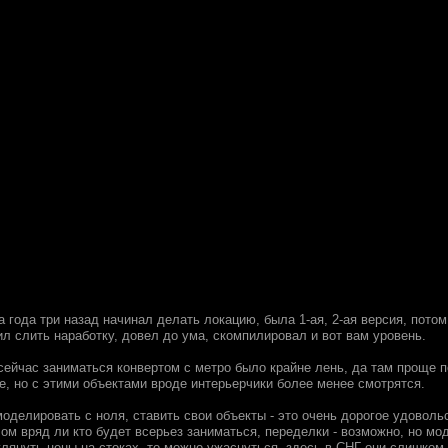
Да года три назад начинал делать локацию, была 1-ая, 2-ая версия, пото
л слить наработку, довел до ума, скомпилировал и вот вам уровень.
сейчас заниматься конвертом с метро было крайне лень, да там проще п
е, но с этими объектами вроде интерьерчики более менее смотрятся.
оделировать с ноля, ставить свои объекты - это очень дорогое удоволь
ом вряд ли кто будет всерьез заниматься, переделки - возможно, но мод
глянуть цены на стоках, то можно ужаснуться, здесь в СНГ они слишком