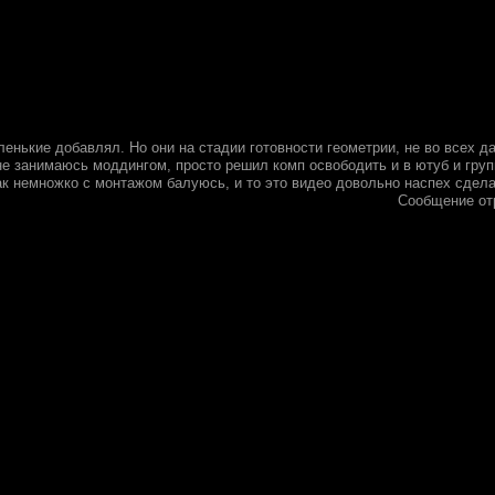
аленькие добавлял. Но они на стадии готовности геометрии, не во всех 
не занимаюсь моддингом, просто решил комп освободить и в ютуб и груп
ак немножко с монтажом балуюсь, и то это видео довольно наспех сдела
Сообщение от