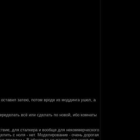
м оставил затею, потом вроде из моддинга ушел, а
еределать всё или сделать по новой, ибо комнаты
ствие, для сталкера и вообще для некоммерческого
елить с ноля - нет. Моделирование - очень дорогая
 не приличны. В общем-то не жалею, что ушел во