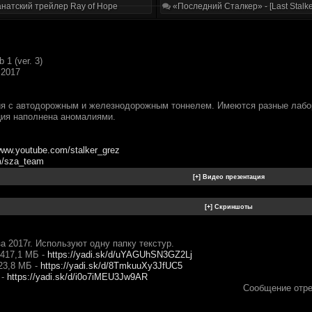
натский трейлер Ray of Hope
«Последний Сталкер» - [Last Stalke
 1 (ver. 3)
.2017
я с автодорожным и железнодорожным тоннелем. Имеются разные лабор
ия наполнена аномалиями.
/www.youtube.com/stalker_grez
m/sza_team
а 2017г. Используют одну папку текстур.
 417,1 МБ -
https://yadi.sk/d/uYAGUhSN3GZ2Lj
23,8 МБ -
https://yadi.sk/d/8TmkuuXy3JfUC5
 -
https://yadi.sk/d/i0o7iMEU3Jw9AR
Сообщение отр