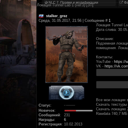
NLC 7. Правки и модификации
Фа
Локация Tunnel Lab 1 (ver.3) [ЗП]
stalker_grez
Среда, 31.05.2017, 21:56 | Сообщение #
1
Локация Tunnel Lab
Дата слива: 30.05
Описание:
Подземная локаци
помещения. Локац
Контакты:
YouTube -
https:/
VK -
https://vk.co
Все мои локации з
Скачать текстуры
Статус
:
Скачать локацию 
Новичок
:
Rawdata 740,7 МБ
Сообщений
:
231
Награды
:
6
Регистрация
:
10.02.2013