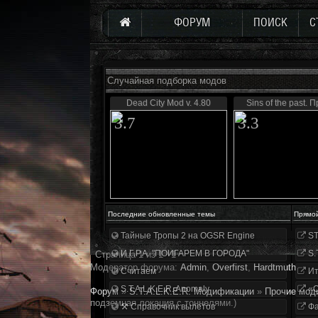
ФОРУМ
ПОИСК
С
Случайная подборка модов
Dead City Mod v. 4.80
Sins of the past. 
3.7
3.3
Последние обновленные темы
Прямо
Тайные Тропы 2 на OGSR Engine
ST
И.Г.Р.А. "ПОИГАРЕМ В ГОРОДА"
S.
Страница
1
из
1
1
Модератор форума:
Аdmin
,
Overfirst
,
Hardtmuth
Считаем
Ит
S.T.A.L.K.E.R. Anomaly
«О
Форум
»
S.T.A.L.K.E.R. Модификации
»
Прочие мод
подземная локация с тоннелями.)
⚒ Справочник вылетов
Фа