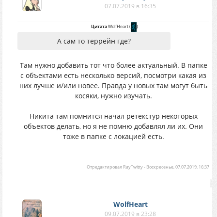
07.07.2019 в 16:35
Цитата
WolfHeart
(
)
А сам то террейн где?
Там нужно добавить тот что более актуальный. В папке
с объектами есть несколько версий, посмотри какая из
них лучше и/или новее. Правда у новых там могут быть
косяки, нужно изучать.
Никита там помнится начал ретекстур некоторых
объектов делать, но я не помню добавлял ли их. Они
тоже в папке с локацией есть.
Отредактировал
RayTwitty
-
Воскресенье, 07.07.2019, 16:37
WolfHeart
09.07.2019 в 23:28