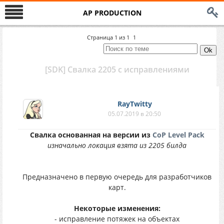
AP PRODUCTION
Страница
1
из
1
1
[SDK] Свалка 2205 с исправлениями
RayTwitty
05.07.2019 в 20:50
Свалка основанная на версии из
CoP Level Pack
изначально локация взята из 2205 билда
Предназначено в первую очередь для разработчиков
карт.
Некоторые изменения:
- исправление потяжек на объектах