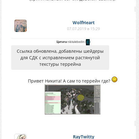
WolfHeart
07.07.2019 в 15:29
Цитата
nikitalebedin
(
)
Ссылка обновлена, добавлены шейдеры
для СДК с исправлением растянутой
текстуры террейна
Привет Никита! А сам то террейн где?
RayTwitty