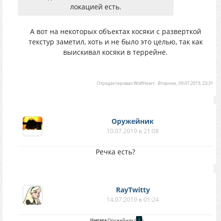
локацией есть.
А вот на некоторых объектах косяки с разверткой
текстур заметил, хоть и не было это целью, так как
выискивал косяки в террейне.
Отредактировал
WolfHeart
-
Вторник, 09.07.2019, 23:31
Оружейник
10.07.2019 в 21:08
Речка есть?
RayTwitty
14.07.2019 в 01:24
Цитата
Оружейник
(
)