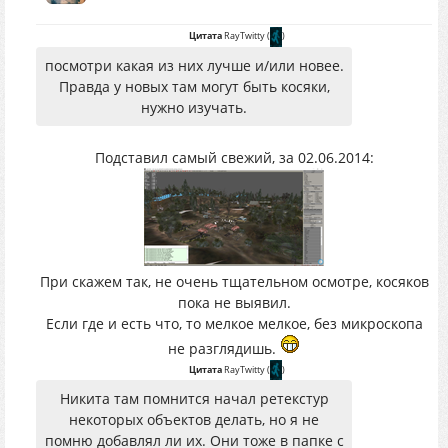
Цитата
RayTwitty
(
)
посмотри какая из них лучше и/или новее.
Правда у новых там могут быть косяки,
нужно изучать.
Подставил самый свежий, за 02.06.2014:
При скажем так, не очень тщательном осмотре, косяков
пока не выявил.
Если где и есть что, то мелкое мелкое, без микроскопа
не разглядишь.
Цитата
RayTwitty
(
)
Никита там помнится начал ретекстур
некоторых объектов делать, но я не
помню добавлял ли их. Они тоже в папке с