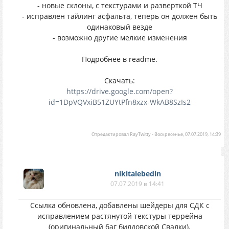
- новые склоны, с текстурами и разверткой ТЧ
- исправлен тайлинг асфальта, теперь он должен быть
одинаковый везде
- возможно другие мелкие изменения
Подробнее в readme.
Скачать:
https://drive.google.com/open?
id=1DpVQVxiB51ZUYtPfn8xzx-WkAB8SzIs2
Отредактировал
RayTwitty
-
Воскресенье, 07.07.2019, 14:39
nikitalebedin
07.07.2019 в 14:41
Ссылка обновлена, добавлены шейдеры для СДК с
исправлением растянутой текстуры террейна
(оригинальный баг билдовской Свалки).