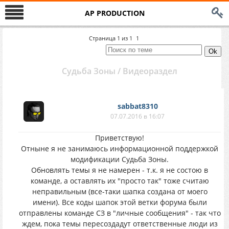
AP PRODUCTION
Страница
1
из
1
1
Судьба Зоны / Видеораздел
sabbat8310
07.07.2016 в 16:07
Приветствую!
Отныне я не занимаюсь информационной поддержкой
модификации Судьба Зоны.
Обновлять темы я не намерен - т.к. я не состою в
команде, а оставлять их "просто так" тоже считаю
неправильным (все-таки шапка создана от моего
имени). Все коды шапок этой ветки форума были
отправлены команде СЗ в "личные сообщения" - так что
ждем, пока темы пересоздадут ответственные люди из