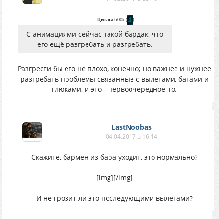
Цитата
h00k
(
)
С анимациями сейчас такой бардак, что
его ещё разгребать и разгребать.
Разгрести бы его не плохо, конечно; но важнее и нужнее
разгребать проблемы связанные с вылетами, багами и
глюками, и это - первоочередное-то.
LastNoobas
04.04.2017 в 16:14
Скажите, бармен из бара уходит, это нормально?
[img]
[/img]
И не грозит ли это последующими вылетами?