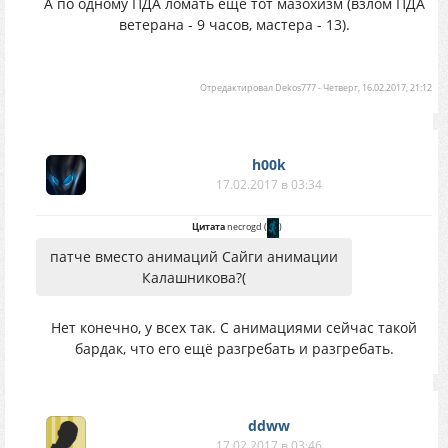
А по одному ПДА ломать еще тот мазохизм (взлом ПДА
ветерана - 9 часов, мастера - 13).
Отредактировал
Dekos777
-
Четверг, 16.02.2017, 21:12
h00k
17.02.2017 в 03:34
Цитата
necrogd
(
)
патче вместо анимаций Сайги анимации
Калашникова?(
Нет конечно, у всех так. С анимациями сейчас такой
бардак, что его ещё разгребать и разгребать.
ddww
17.02.2017 в 03:46