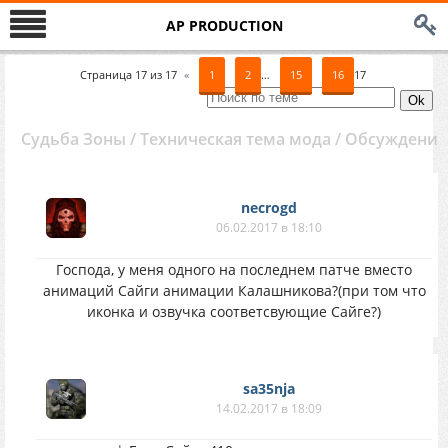
AP PRODUCTION
Страница
17
из
17
«
1
2
…
15
16
17
Судьба Зоны / Техническая тема мода / Обсуждение
necrogd
06.02.2017 в 18:10
Господа, у меня одного на последнем патче вместо
анимаций Сайги анимации Калашникова?(при том что
иконка и озвучка соответсвующие Сайге?)
sa35nja
14.02.2017 в 18:09