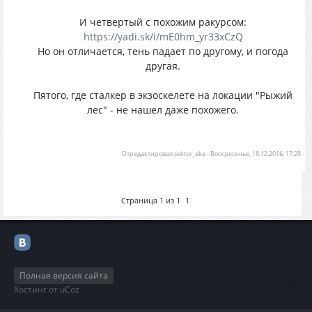
И четвертый с похожим ракурсом:
https://yadi.sk/i/mE0hm_yr33xCzQ
Но он отличается, тень падает по другому, и погода
другая.
Пятого, где сталкер в экзоскелете на локации "Рыжий
лес" - не нашел даже похожего.
Отредактировал
sektor_aka
-
Воскресенье, 18.12.2016, 17:28
Страница
1
из
1
1
Полная версия сайта
Хостинг от
uCoz