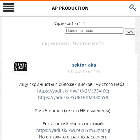
AP PRODUCTION
Страница
1
из
1
1
Скриншоты Чистое Небо
sektor_aka
18.12.2016 в 17:19
Ищу скриншоты с обложек дисков "Чистого Неба":
https://yadi.sk/i/hw1tN2Mc33XhXq
https://yadi.sk/i/YU61BtfM33XhY8
2 из 5 нашел (те что НЕ выделены).
Есть третий очень похожий:
https://yadi.sk/i/wEreZHYm33XMNg
Но он как-то странно засвечен.