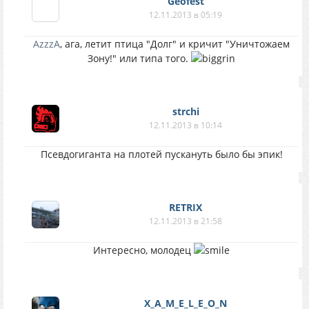
Geofest
12.11.2013 в 05:19
AzzzA
, ага, летит птица "Долг" и кричит "Уничтожаем
Зону!" или типа того.
strchi
12.11.2013 в 10:14
Псевдогиганта на плотей пускануть было бы эпик!
RETRIX
12.11.2013 в 21:58
Интересно, молодец
X_A_M_E_L_E_O_N