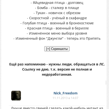
- Яйцевидная птица - долговец
- Бомба - сталкер в плаще
- Тукан - новичок с обрезом
- Скоростной - учёный в скафандре
- Голубая птица - военный в бронекостюме
- Красная птица - военный в берилле
- Изменённое меню выбора уровня
- Измененный фон "Джунгли" - теперь это Припять
Ещё раз напоминаю - нужны люди, обращаться в ЛС.
Ссылку не даю, т.к. версия не полная и
недоработанная.
Nick_Freedom
11.11.2013 в 14:07
Лучше вместо свиней сделать какой-нибудь мутант из