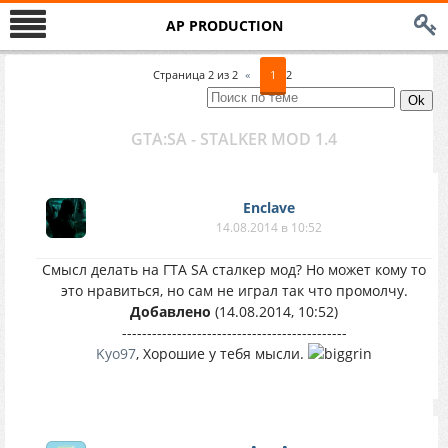
AP PRODUCTION
Страница
2
из
2
«
1
2
GTA:SA - STALKER MOD 1.4
Enclave
14.08.2014 в 10:52
Смысл делать на ГТА SA сталкер мод? Но может кому то
это нравиться, но сам не играл так что промолчу.
Добавлено
(14.08.2014, 10:52)
---------------------------------------------
Kyo97
, Хорошие у тебя мысли.