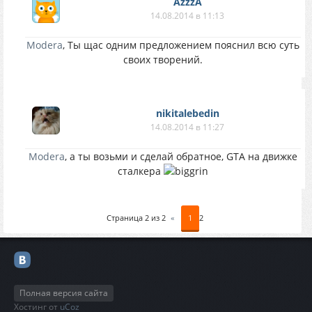
AzzzA
14.08.2014 в 11:13
Modera
, Ты щас одним предложением пояснил всю суть
своих творений.
nikitalebedin
14.08.2014 в 11:27
Modera
, а ты возьми и сделай обратное, GTA на движке
сталкера
Страница
2
из
2
«
1
2
Полная версия сайта
Хостинг от
uCoz