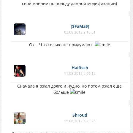
своё мнение по поводу данной модификации)
[$FaMa$]
03.08.2012 в 18:51
Ох... Что только не придумают.
Haifisch
11.08.2012 в 00:12
Сначала я ржал долго и нудно, но потом ржал еще
больше
Shroud
15.08.2012 в 23:25