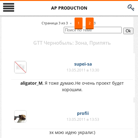
AP PRODUCTION
Страница
3
из
3
«
1
2
3
GTT Чернобыль: Зона, Припять
supei-sa
13.05.2011 в 13:30
aligator_M
, Я тоже думаю.Не очень проект будет
хорошим.
profii
13.05.2011 в 13:53
эх мою идею украли:)