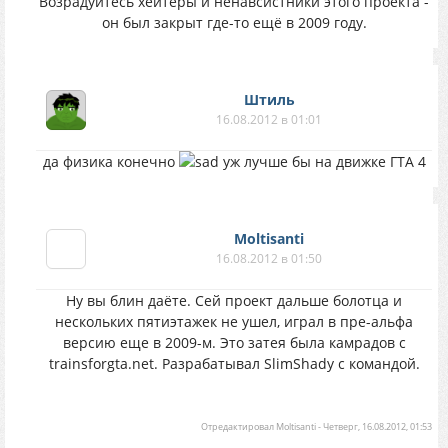
Возрадуйтесь хейтеры и ненавсистники этого проекта -
он был закрыт где-то ещё в 2009 году.
Штиль
16.08.2012 в 01:01
да физика конечно
уж лучше бы на движке ГТА 4
Moltisanti
16.08.2012 в 01:50
Ну вы блин даёте. Сей проект дальше болотца и
нескольких пятиэтажек не ушел, играл в пре-альфа
версию еще в 2009-м. Это затея была камрадов с
trainsforgta.net. Разрабатывал SlimShady с командой.
Отредактировал
Moltisanti
-
Четверг, 16.08.2012, 01:53