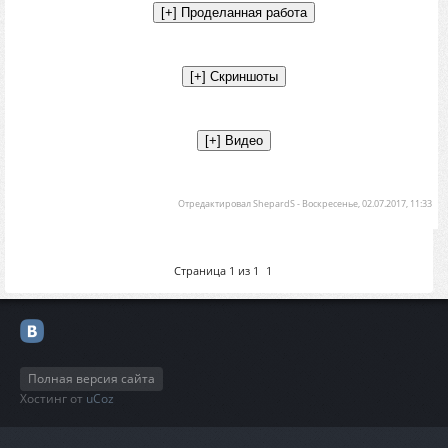
Отредактировал
ShepardS
-
Воскресенье, 02.07.2017, 11:33
Страница
1
из
1
1
Полная версия сайта
Хостинг от
uCoz