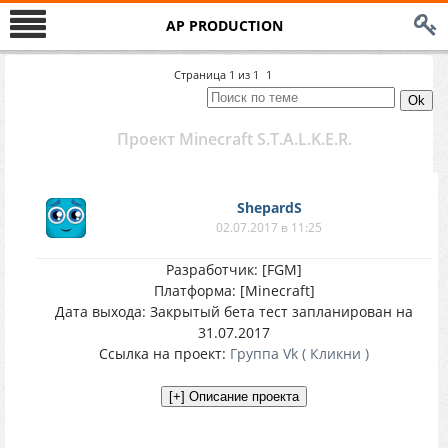
AP PRODUCTION
Страница
1
из
1
1
Проект Minecraft S.T.A.L.K.E.R.
ShepardS
02.07.2017 в 11:25
Разработчик: [FGM]
Платформа: [Minecraft]
Дата выхода: Закрытый бета тест запланирован на
31.07.2017
Ссылка на проект:
Группа Vk ( Кликни )