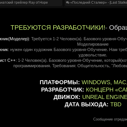
натский трейлер Ray of Hope
«Последний Сталкер» - [Last Stalke
ТРЕБУЮТСЯ РАЗРАБОТЧИКИ!
-
Обращ
жник(Моделер)
: Требуется 1-2 Человек(а). Базового уровня-Обу
Моделирование
жник
: нужен один художник Базового уровня-Обучение. Нам треб
удовольствие.
ист C++
: 1-2 Человек(а). Базового уровня-Обучение, который(к
программирования. Требования: Общительность, "Любовь
ПЛАТФОРМЫ:
WINDOWS, MAC,
РАЗРАБОТЧИК:
КОНЦЕРН «СА
ДВИЖОК:
UNREAL ENGINE
ДАТА ВЫХОДА:
TBD
Сообщение отреда