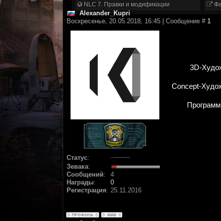
NLC 7. Правки и модификации
Фа
Alexander_Kupri
Воскресенье, 20.05.2018, 16:45 | Сообщение #
1
3D-Худо
Concept-Худо
Программ
Статус
:
Зевака
:
Сообщений
:
4
Награды
:
0
Регистрация
:
25.11.2016