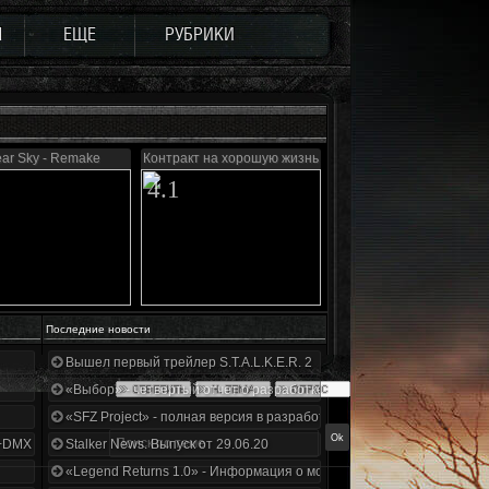
Ы
ЕЩЕ
РУБРИКИ
ear Sky - Remake
Контракт на хорошую жизнь
4.1
Последние новости
Вышел первый трейлер S.T.A.L.K.E.R. 2
«Выбор» - четвертый отчет о разработке!
«SFZ Project» - полная версия в разработке!
+DMX 1.3.5.ООП.МА.К.
Stalker News. Выпуск от 29.06.20
«Legend Returns 1.0» - Информация о моде за июнь 2020