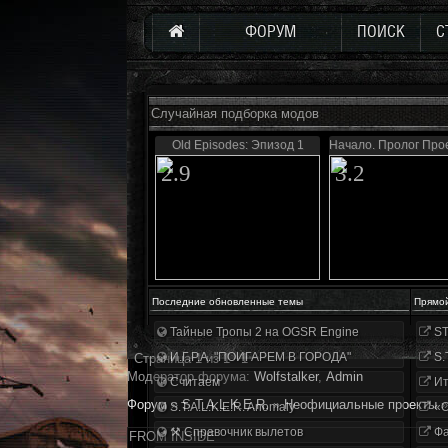
ФОРУМ
ПОИСК
С
Случайная подборка модов
Old Episodes: Эпизод 1
Начало. Пролог Про
2.9
3.2
Последние обновленные темы
Прямо
Тайные Тропы 2 на OGSR Engine
ST
И.Г.Р.А. "ПОИГАРЕМ В ГОРОДА"
S.
Страница
1
из
1
1
Модератор форума:
Wolfstalker
,
Аdmin
Считаем
Ит
Форум
»
S.T.A.L.K.E.R.
»
Неофициальные проекты
»
S.T.A.L.K.E.R. Anomaly
«О
⚒ Справочник вылетов
Фа
FROM INSIDE