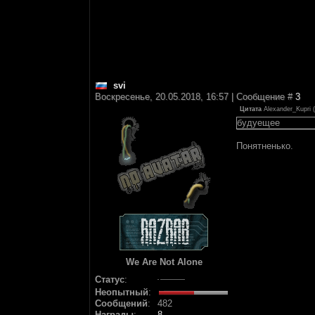
svi
Воскресенье, 20.05.2018, 16:57 | Сообщение #
3
Цитата
Alexander_Kupri
(
будуещее
Понятненько.
We Are Not Alone
Статус
:
Неопытный
:
Сообщений
:
482
Награды
:
8