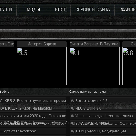
ТАТЬИ
МОДЫ
БЛОГ
СЕРВИСЫ САЙТА
ФАЙЛ
екта Отступник
История Борова
Смерти Вопреки. В Паутине лжи
Cl
3.5
4.1
3.8
й эфир
Самые популярные темы
ALKER 2. Все, что нужно знать про мир, геймплей и сюжет | Разбор трейлера
Ветер времени 1.3
T.A.L.K.E.R. 2 Картина Маслом
NLC 7 Build 3.0
оги июня и июля 2020 года. Список нововведений
Упавшая звезда. Честь наёмника
FROM INSIDE
("Пикник на обочине" под другим ракурсом)
бречённый на вечные муки». Слабоумие и отвага
S.T.A.L.K.E.R. - Народная Солянка
н-Арт от Ruwartzone
[COM] Аддоны, модификации.