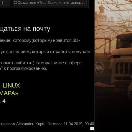
r]
Создатели «True Stalker» отчитались о проделанной работе
аться на почту
чение, которому(которым) нравится 3D-
уется человек, который от работы получает
оторые) любит(ят) саморазвитие в сфере
" к программированию.
 LINUX
МАРА»
 4
ктировал
Alexander_Kupri
-
Четверг, 11.04.2019, 00:40