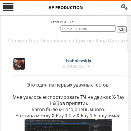
AP PRODUCTION
Страница
1
из
1
1
Сталкер Тень Чернобыля на Движке Зова Припяти
isobolevskiy
01.04.2019 в 17:11
Это один из первых удачных тестов.
Мне удалось экспортировать ТЧ на движок X-Ray
1.6(Зов припяти).
Багов было много,очень много.
Разница между X-Ray 1.0 и X-Ray 1.6 ощутимая.