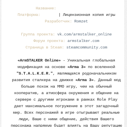
Название:
ArmSTALKER Оnline
Платформа:
Arma 3
| Лицензионная копия игры
Разработчик:
Romzet
Группа проекта:
vk.com/armstalker_online
Форум проекта:
armstalker.com
Страница в Steam:
steamcommunity.com
«ArmSTALKER Оnline»
- Уникальная глобальная
модификация на основе
«Arma 3»
по вселенной
"S.T.A.L.K.E.R."
, являющаяся родоначальником
развития сталкера на движке
«Arma 3»
. Данный мод
больше похож на MMO игру, чем на обычный
кооператив, а атмосфера окружения и общение на
сервере с другими игроками в рамках Role Play
дает максимальное погружение в этот загадочный
мир. Всех персонажей в игре отыгрывают реальные
люди, Ваше с ними общение, действия Вашего
персонажа напрямую будет влиять на Вашу репутацию