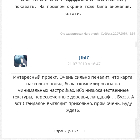
показать. На прошлом скрине тоже была аномалия,
кстати.
Отредактировал
Hardtmuth
-
Суббота, 20.07.2019, 19:39
JIbIC
21.07.2019 в 16:47
Интересный проект. Очень сильно печалит, что карта,
насколько понял, была скомпилирована на
минимальных настройках, ибо низкокачественные
текстуры, пересвеченные деревья, ландшафт... Буэээ. А
вот Стэндалон выглядит прикольно, прям очень. Буду
ждать.
Страница
1
из
1
1