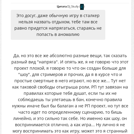
Цитата
DJ_Skully
(
)
Это досуг, даже обычную игру в сталкер
нельзя назвать отдыхом, тебе там все
равно придется напрягаться, стараясь не
попасть в аномалию
Да, но это все же абсолютно разные вещи, так сказать
разный вид "напряга". И опять же, я не говорю что этот
проект плохой, я говорю то что он создан больше для
"шоу", для стримеров и прочих, да я в курсе что и
простые смертные в него играют, но все же... Тут нет
как таковой свободы отыгрыша роли, РП тут завязан на
правилах которые тебя душат, если ты их не
соблюдаешь ты улетаешь в бан, конечно правила
нужны иначе был бы балаган а не РП проект, но тут все
часто идет по определенному сценарию, то бишь
линейно, и это сильно так себе. Но именно как шоу, он
воспринимается отлично, а как игра... Ну лично я не
могу воспринимать это как игру, может это я странный