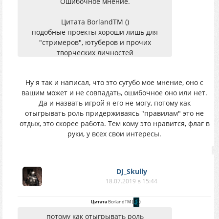
Ошибочное мнение.
Цитата BorlandTM ()
подобные проекты хороши лишь для
"стримеров", ютуберов и прочих
творческих личностей
Видимо не только, раз сотни и тысячи
Ну я так и написал, что это сугубо мое мнение, оно с
игроков играют на подобных проектах,
вашим может и не совпадать, ошибочное оно или нет.
группы которых имеют по десятки тысяч
Да и назвать игрой я его не могу, потому как
подписчиков, видеоролики по которым
отыгрывать роль придерживаясь "правилам" это не
собирают по сотни тысяч просмотров,
отдых, это скорее работа. Тем кому это нравится, флаг в
порой и по 500-600 тыс. просмотров
руки, у всех свои интересы.
(прошу заметить, что это даже иногда
больше, чем у классического Сталкера).
Открытый мир по Сталкеру, где огромная
DJ_Skully
и бесшовная локация с мутантами,
18.07.2019 в 15:44
аномалиями и мутантами будет всегда
популярен, даже если он не на платформе
Цитата
BorlandTM
(
)
XRAY.
потому как отыгрывать роль