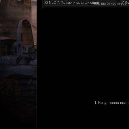
NLC 7. Правки и модификации
Фа
Как вы относитесь 
1
.
Безусловно поло