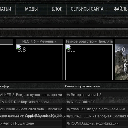
ТАТЬИ
МОДЫ
БЛОГ
СЕРВИСЫ САЙТА
ФАЙЛ
NLC 7: Я - Меченный
Тёмное Братство – Проклятые Зоной
3.8
3.1
4.0
й эфир
Самые популярные темы
ALKER 2. Все, что нужно знать про мир, геймплей и сюжет | Разбор трейлера
Ветер времени 1.3
T.A.L.K.E.R. 2 Картина Маслом
NLC 7 Build 3.0
оги июня и июля 2020 года. Список нововведений
Упавшая звезда. Честь наёмника
ция компании Apple(Macintosh)
(Обсуждение.)
бречённый на вечные муки». Слабоумие и отвага
S.T.A.L.K.E.R. - Народная Солянка
н-Арт от Ruwartzone
[COM] Аддоны, модификации.