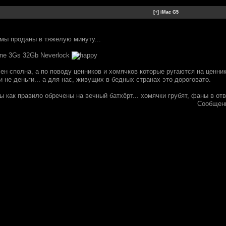
мы проданы в тяжелую минуту...
ne 3Gs 32Gb Neverlock
ен сполна, а по поводу ценников и хомячков которые ругаются на ценн
и не деньги... а для нас, живущих в бедных странах это дороговато.
 как правило обречены на вечный батхёрт... хомячки грубят, фаны в отве
Сообщен