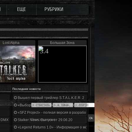
Ы
ЕЩЕ
РУБРИКИ
Lost Alpha
Большая Зона
3.4
Последние новости
Вышел первый трейлер S.T.A.L.K.E.R. 2
«Выбор» - четвертый отчет о разработке!
«SFZ Project» - полная версия в разработке!
+DMX 1.3.5.ООП.МА.К.
Stalker News. Выпуск от 29.06.20
«Legend Returns 1.0» - Информация о моде за июнь 2020