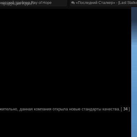
натский трейлер Ray of Hope
«Последний Сталкер» - [Last Stalke
к продукции Apple?
жительно, данная компания открыла новые стандарты качества.
[
34
]