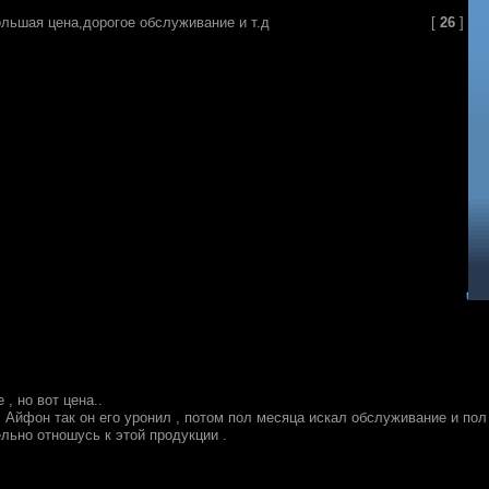
льшая цена,дорогое обслуживание и т.д
[
26
]
 , но вот цена..
 Айфон так он его уронил , потом пол месяца искал обслуживание и пол
ельно отношусь к этой продукции .