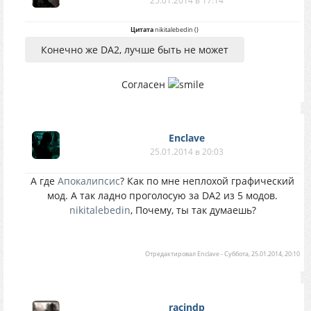
25.01.2014 в 17:14
Цитата
nikitalebedin
(
)
Конечно же DA2, лучше быть не может
Согласен
Enclave
25.01.2014 в 20:03
А где
Апокалипсис
? Как по мне неплохой графический
мод. А так ладно проголосую за DA2 из 5 модов.
nikitalebedin
, Почему, ты так думаешь?
Отредактировал
Enclave
-
Суббота, 25.01.2014, 20:10
racindp