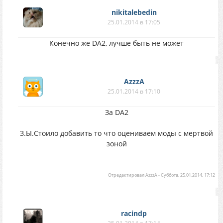
nikitalebedin
25.01.2014 в 17:05
Конечно же DA2, лучше быть не может
AzzzA
25.01.2014 в 17:10
За DA2
З.Ы.Стоило добавить то что оцениваем моды с мертвой
зоной
Отредактировал
AzzzA
-
Суббота, 25.01.2014, 17:12
racindp