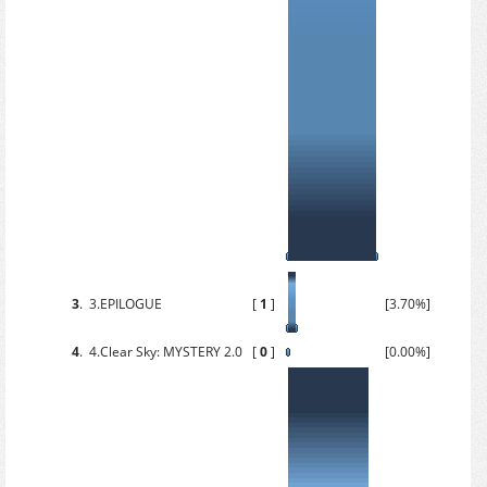
3
.
3.EPILOGUE
[
1
]
[3.70%]
4
.
4.Clear Sky: MYSTERY 2.0
[
0
]
[0.00%]