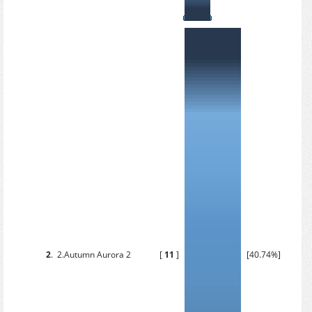
2
.
2.Autumn Aurora 2
[
11
]
[40.74%]