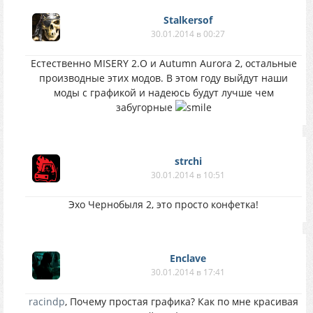
Stalkersof
30.01.2014 в 00:27
Естественно MISERY 2.O и Autumn Aurora 2, остальные
производные этих модов. В этом году выйдут наши
моды с графикой и надеюсь будут лучше чем
забугорные
strchi
30.01.2014 в 10:51
Эхо Чернобыля 2, это просто конфетка!
Enclave
30.01.2014 в 17:41
racindp
, Почему простая графика? Как по мне красивая