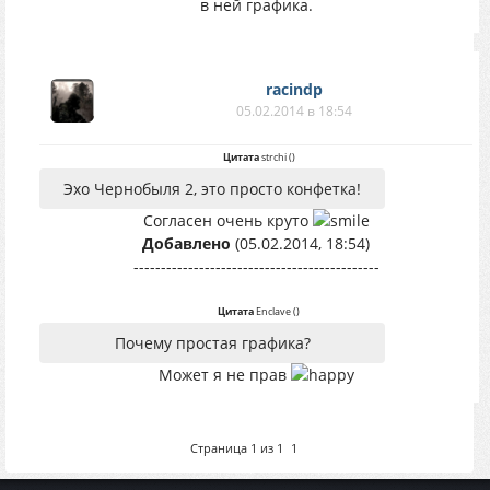
в ней графика.
racindp
05.02.2014 в 18:54
Цитата
strchi
(
)
Эхо Чернобыля 2, это просто конфетка!
Согласен очень круто
Добавлено
(05.02.2014, 18:54)
---------------------------------------------
Цитата
Enclave
(
)
Почему простая графика?
Может я не прав
Страница
1
из
1
1