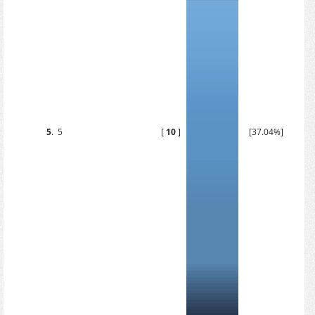
5
.
5
[
10
]
[37.04%]