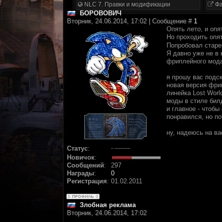
NLC 7. Правки и модификации
Фа
БОРОВОВИЧ
Вторник, 24.06.2014, 17:02 | Сообщение #
1
Опять лето, и опя
Но проходить опят
Попробовал старе
Я давно уже не в 
фриплейного мода
я прошу вас подс
новая версия фрип
линейка Lost Worl
моды в стиле бил
и главное - чтобы
понравился, но п
ну, надеюсь на ва
Статус
:
Новичок
:
Сообщений
:
297
Награды
:
0
Регистрация
:
01.02.2011
Злобная реклама
Вторник, 24.06.2014, 17:02