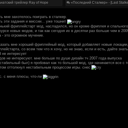
натский трейлер Ray of Hope
«Последний Сталкер» - [Last Stalke
ть мне захотелось поиграть в сталкер.
ь эти задания и миссии... уже тошнит
нький фриплейстарт мод, насладился, но он кроме фриплея и спального 
курсе новых модов, и так как сегодня их в десятки раз больше чем в 200
 - это огромное мучение.
казать мне хороший фриплейный мод, который добавляет новые локации, 
лейстарта, со всем тем что я хочу, но не знаю, если и есть, дайте знать
d не интересует
дов не интересуют. мне больше по душе дизайн тч 2007 года выпуска
 стабильный был) я пробовал как то большой мод, где начинается все с 
отом оттолкнул нестабильным процессом игры. снес
с. с меня плюсы, что-ли