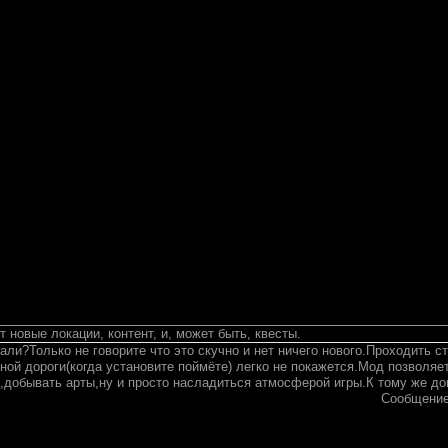
 новые локации, контент, и, может быть, квесты.
али?Только не говорите что это скучно и нет ничего нового.Проходить 
ной дороги(когда установите поймёте) легко не покажется.Мод позволяет
),добывать арты,ну и просто насладиться атмосферой игры.К тому же д
Сообщение