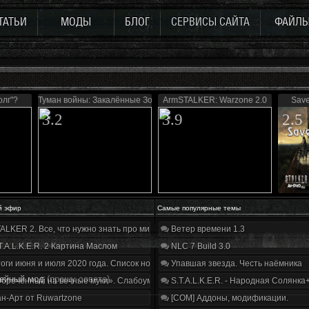
ТАТЬИ
МОДЫ
БЛОГ
СЕРВИСЫ САЙТА
ФАЙЛ
олг"?
Туман войны: Закалённые Зоной
ArmSTALKER: Warzone 2.0
Save
3.2
3.9
2.5
й эфир
Самые популярные темы
ALKER 2. Все, что нужно знать про мир, геймплей и сюжет | Разбор трейлера
Ветер времени 1.3
T.A.L.K.E.R. 2 Картина Маслом
NLC 7 Build 3.0
оги июня и июля 2020 года. Список нововведений
Упавшая звезда. Честь наёмника
ейный мод
(прошу совета)
бречённый на вечные муки». Слабоумие и отвага
S.T.A.L.K.E.R. - Народная Солянка
н-Арт от Ruwartzone
[COM] Аддоны, модификации.