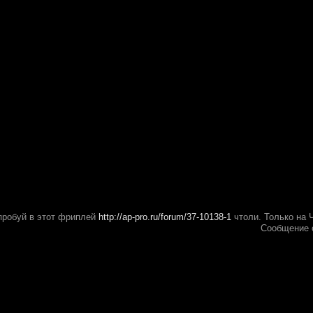
пробуй в этот фриплей
http://ap-pro.ru/forum/37-10138-1
чтоли. Только на 
Сообщение 