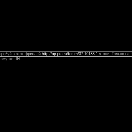
робуй в этот фриплей
http://ap-pro.ru/forum/37-10138-1
чтоли. Только на 
тому же ЧН...