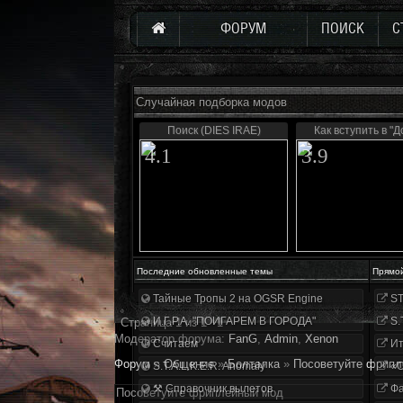
ФОРУМ
ПОИСК
С
Случайная подборка модов
Поиск (DIES IRAE)
Как вступить в "Д
4.1
3.9
Последние обновленные темы
Прямо
Тайные Тропы 2 на OGSR Engine
ST
И.Г.Р.А. "ПОИГАРЕМ В ГОРОДА"
S.
Страница
1
из
1
1
Модератор форума:
FanG
,
Аdmin
,
Xenon
Считаем
Ит
Форум
»
Общение
»
Болталка
»
Посоветуйте фрипл
S.T.A.L.K.E.R. Anomaly
«О
⚒ Справочник вылетов
Фа
Посоветуйте фриплейный мод