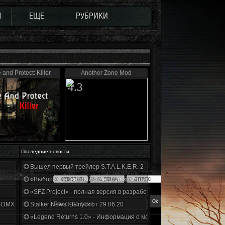
Ы
ЕЩЕ
РУБРИКИ
 and Protect: Killer
Another Zone Mod
4.3
Последние новости
Вышел первый трейлер S.T.A.L.K.E.R. 2
«Выбор» - четвертый отчет о разработке!
«SFZ Project» - полная версия в разработке!
+DMX 1.3.5.ООП.МА.К.
Stalker News. Выпуск от 29.06.20
«Legend Returns 1.0» - Информация о моде за июнь 2020