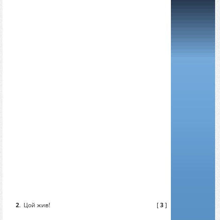
2
.
Цой жив!
[
3
]